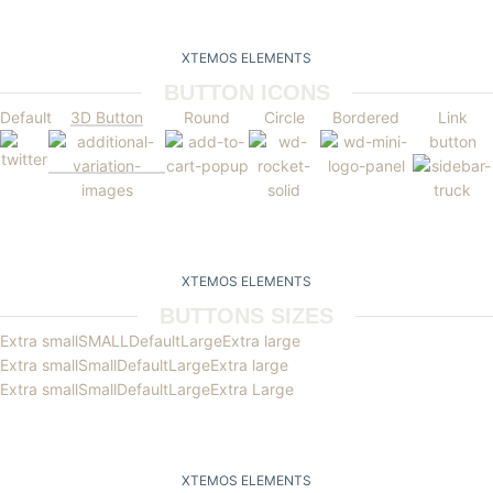
XTEMOS ELEMENTS
BUTTON ICONS
Default
3D Button
Round
Circle
Bordered
Link
button
XTEMOS ELEMENTS
BUTTONS SIZES
Extra small
SMALL
Default
Large
Extra large
Extra small
Small
Default
Large
Extra large
Extra small
Small
Default
Large
Extra Large
XTEMOS ELEMENTS