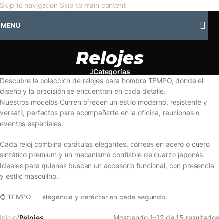
🎡
Horario especial por vacaciones agostinas
| 🛍️
3 y 4 de agosto:
Skip to navigation
Skip to main content
Horario normal | 🎪
miércoles 5 y jueves 6 de agosto:
Cerrado | ✨
MENÚ
Regresamos el viernes 7 de agosto
💙
Relojes
Categorías
Descubre la colección de relojes para hombre TEMPO, donde el
diseño y la precisión se encuentran en cada detalle.
Nuestros modelos Curren ofrecen un estilo moderno, resistente y
versátil, perfectos para acompañarte en la oficina, reuniones o
eventos especiales.
Cada reloj combina carátulas elegantes, correas en acero o cuero
sintético premium y un mecanismo confiable de cuarzo japonés.
Ideales para quienes buscan un accesorio funcional, con presencia
y estilo masculino.
⌚ TEMPO — elegancia y carácter en cada segundo.
Inicio
/
Relojes
Mostrando 1–12 de 15 resultados