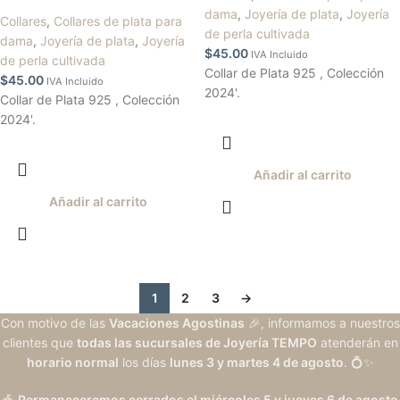
dama
,
Joyería de plata
,
Joyería
Collares
,
Collares de plata para
de perla cultivada
dama
,
Joyería de plata
,
Joyería
$
45.00
IVA Incluido
de perla cultivada
Collar de Plata 925 , Colección
$
45.00
IVA Incluido
2024'.
Collar de Plata 925 , Colección
2024'.
Añadir al carrito
Añadir al carrito
1
2
3
→
Con motivo de las
Vacaciones Agostinas
🎉, informamos a nuestros
clientes que
todas las sucursales de Joyería TEMPO
atenderán en
horario normal
los días
lunes 3 y martes 4 de agosto
. 💍✨
🎪
Permaneceremos cerrados el miércoles 5 y jueves 6 de agosto