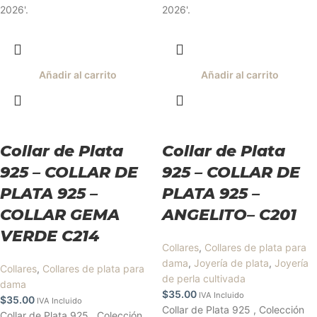
2026'.
2026'.
Añadir al carrito
Añadir al carrito
Collar de Plata
Collar de Plata
925 – COLLAR DE
925 – COLLAR DE
PLATA 925 –
PLATA 925 –
COLLAR GEMA
ANGELITO– C201
VERDE C214
Collares
,
Collares de plata para
dama
,
Joyería de plata
,
Joyería
Collares
,
Collares de plata para
de perla cultivada
dama
$
35.00
IVA Incluido
$
35.00
IVA Incluido
Collar de Plata 925 , Colección
Collar de Plata 925 , Colección