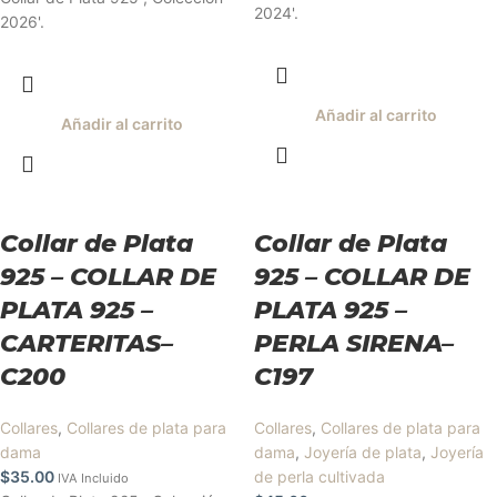
2024'.
2026'.
Añadir al carrito
Añadir al carrito
Collar de Plata
Collar de Plata
925 – COLLAR DE
925 – COLLAR DE
PLATA 925 –
PLATA 925 –
CARTERITAS–
PERLA SIRENA–
C200
C197
Collares
,
Collares de plata para
Collares
,
Collares de plata para
dama
dama
,
Joyería de plata
,
Joyería
$
35.00
de perla cultivada
IVA Incluido