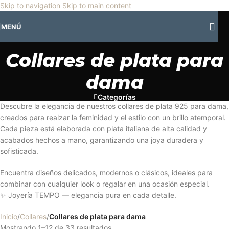
🎡
Horario especial por vacaciones agostinas
| 🛍️
3 y 4 de agosto:
Skip to navigation
Skip to main content
Horario normal | 🎪
miércoles 5 y jueves 6 de agosto:
Cerrado | ✨
MENÚ
Regresamos el viernes 7 de agosto
💙
Collares de plata para
dama
Categorías
Descubre la elegancia de nuestros collares de plata 925 para dama,
creados para realzar la feminidad y el estilo con un brillo atemporal.
Cada pieza está elaborada con plata italiana de alta calidad y
acabados hechos a mano, garantizando una joya duradera y
sofisticada.
Encuentra diseños delicados, modernos o clásicos, ideales para
combinar con cualquier look o regalar en una ocasión especial.
✨ Joyería TEMPO — elegancia pura en cada detalle.
Inicio
/
Collares
/
Collares de plata para dama
Mostrando 1–12 de 33 resultados