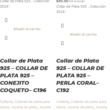
Collar de Plata 925 , Colección
$
45.00
IVA Incluido
2024'.
Collar de Plata 925 , Colección
2024'.
Añadir al carrito
Añadir al carrito
Collar de Plata
Collar de Plata
925 – COLLAR DE
925 – COLLAR DE
PLATA 925 –
PLATA 925 –
CONEJITO
PERLA CORAL–
COQUETO– C196
C192
Collares
,
Collares de plata para
Collares
,
Collares de plata para
dama
,
Joyería de plata
,
Joyería
dama
,
Joyería de plata
,
Joyería