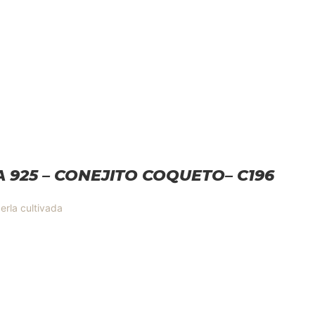
TA 925 – CONEJITO COQUETO– C196
erla cultivada