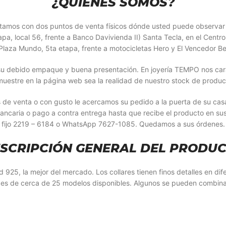
¿QUIÉNES SOMOS?
Contamos con dos puntos de venta físicos dónde usted puede observa
, local 56, frente a Banco Davivienda II) Santa Tecla, en el Centro 
laza Mundo, 5ta etapa, frente a motocicletas Hero y El Vencedor Be
u debido empaque y buena presentación. En joyería TEMPO nos caract
muestre en la página web sea la realidad de nuestro stock de produc
s de venta o con gusto le acercamos su pedido a la puerta de su ca
bancaria o pago a contra entrega hasta que recibe el producto en su
fijo 2219 – 6184 o WhatsApp 7627-1085. Quedamos a sus órdenes.
SCRIPCIÓN GENERAL DEL PRODU
d 925, la mejor del mercado. Los collares tienen finos detalles en di
es de cerca de 25 modelos disponibles. Algunos se pueden combinar 