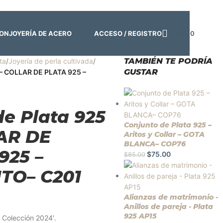
o:
Cerrado | ✨
Regresamos el viernes 7 de agosto
💙
ACCESO / REGISTRO
$
0.00
ION
JOYERÍA DE ACERO
TAMBIÉN TE PODRÍA
ta
/
Joyería de perla cultivada
/
GUSTAR
5 – COLLAR DE PLATA 925 –
de Plata 925
Conjunto de Plata 925 –
AR DE
Aritos y Collar – GOTA
BLANCA– COP76
925 –
$
75.00
$
85.00
TO– C201
Alianzas de matrimonio -
Anillos de pareja - Plata
925 AP15
, Colección 2024′.