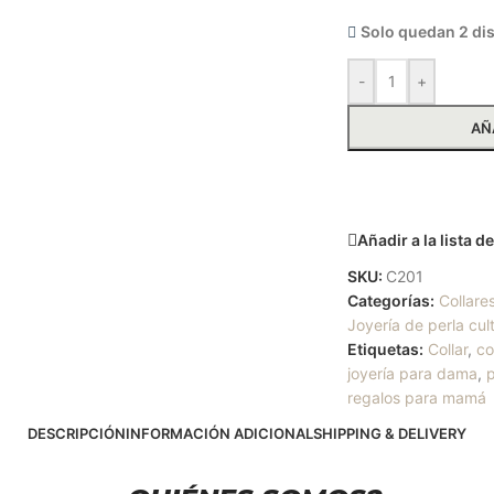
Solo quedan 2 di
-
+
AÑ
Solicitar m
Añadir a la lista 
SKU:
C201
Categorías:
Collare
Joyería de perla cul
Etiquetas:
Collar
,
co
joyería para dama
,
regalos para mamá
DESCRIPCIÓN
INFORMACIÓN ADICIONAL
SHIPPING & DELIVERY