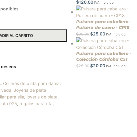
$
120.00
IVA Incluido
sponibles
Pulsera para caballero -
Pulsera de cuero - CP18
$
25.00
$
35.00
IVA Incluido
ADIR AL CARRITO
ás información
Pulsera para caballero -
Colección Córdoba C51
$
20.00
$
25.00
de deseos
IVA Incluido
s
,
Collares de plata para dama
,
tivada
,
Joyería de plata
llar para ella
,
joyería de plata
,
plata 925
,
regalos para ella
,