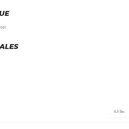
UE
os!
SALES
0.5 lbs