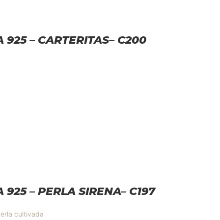
A 925 – CARTERITAS– C200
A 925 – PERLA SIRENA– C197
erla cultivada