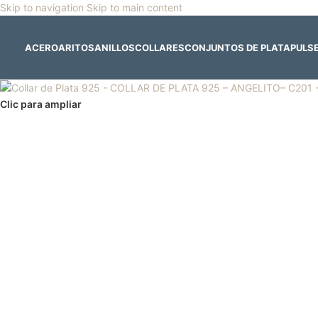
Skip to navigation
Skip to main content
🎡
Horario especial por vacaciones agostinas
| 🛍️
3
ACERO
ARITOS
ANILLOS
COLLARES
CONJUNTOS DE PLATA
PULS
Clic para ampliar