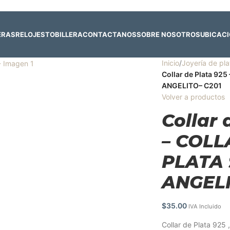
 y 4 de agosto:
Horario normal | 🎪
miércoles 5 y jueves 6 de agost
ERAS
RELOJES
TOBILLERA
CONTACTANOS
SOBRE NOSOTROS
UBICAC
Inicio
/
Joyería de pla
Collar de Plata 92
ANGELITO– C201
Volver a productos
Collar 
– COLL
PLATA 
ANGELI
$
35.00
IVA Incluido
Collar de Plata 925 