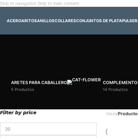
Skip to navigation
Skip to main content
🎡
Horario especial por vacaciones agostinas
| 🛍️
3
ACERO
ARITOS
ANILLOS
COLLARES
CONJUNTOS DE PLATA
PULSE
ARETES PARA CABALLERO
COMPLEMENTO
5 Productos
14 Productos
Filter by price
Inicio
/
Productos