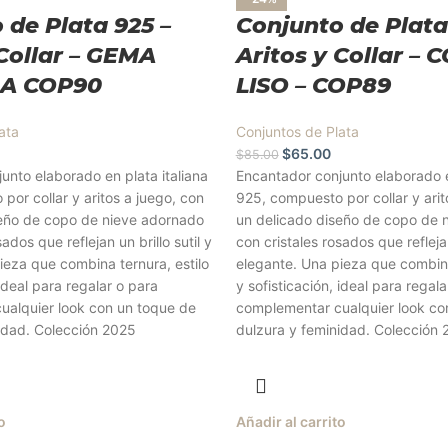
 de Plata 925 –
Conjunto de Plata
 Collar – GEMA
Aritos y Collar –
A COP90
LISO – COP89
ata
Conjuntos de Plata
$
65.00
$
85.00
unto elaborado en plata italiana
Encantador conjunto elaborado e
por collar y aritos a juego, con
925, compuesto por collar y arit
seño de copo de nieve adornado
un delicado diseño de copo de 
ados que reflejan un brillo sutil y
con cristales rosados que reflejan
ieza que combina ternura, estilo
elegante. Una pieza que combina
 ideal para regalar o para
y sofisticación, ideal para regala
ualquier look con un toque de
complementar cualquier look co
idad. Colección 2025
dulzura y feminidad. Colección
o
Añadir al carrito