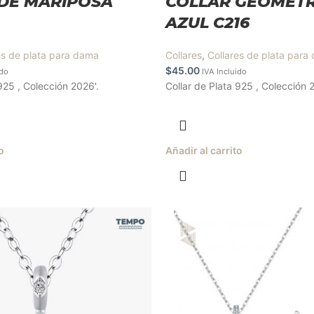
DE MARIPOSA
COLLAR GEOMETR
AZUL C216
es de plata para dama
Collares
,
Collares de plata para
$
45.00
ido
IVA Incluido
925 , Colección 2026'.
Collar de Plata 925 , Colección 
o
Añadir al carrito