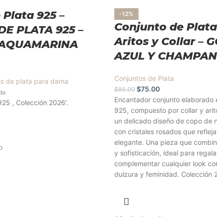
 Plata 925 –
-12%
Conjunto de Plata
DE PLATA 925 –
Aritos y Collar – 
 AQUAMARINA
AZUL Y CHAMPAN
Conjuntos de Plata
es de plata para dama
$
75.00
$
85.00
ido
Encantador conjunto elaborado e
925 , Colección 2026'.
925, compuesto por collar y arit
un delicado diseño de copo de 
con cristales rosados que reflejan
elegante. Una pieza que combina
o
y sofisticación, ideal para regala
complementar cualquier look co
dulzura y feminidad. Colección