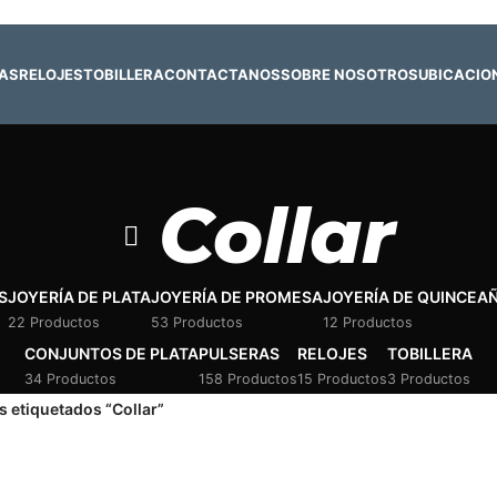
 y 4 de agosto:
Horario normal | 🎪
miércoles 5 y jueves 6 de agost
RAS
RELOJES
TOBILLERA
CONTACTANOS
SOBRE NOSOTROS
UBICACIO
Collar
S
JOYERÍA DE PLATA
JOYERÍA DE PROMESA
JOYERÍA DE QUINCEA
22 Productos
53 Productos
12 Productos
CONJUNTOS DE PLATA
PULSERAS
RELOJES
TOBILLERA
34 Productos
158 Productos
15 Productos
3 Productos
 etiquetados “Collar”