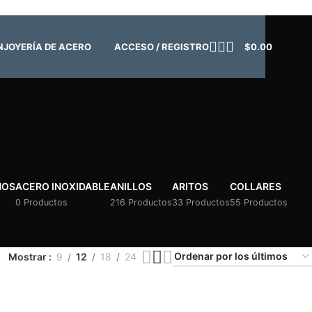
o:
Cerrado | ✨
Regresamos el viernes 7 de agosto
💙
ACCESO / REGISTRO
$
0.00
N
JOYERÍA DE ACERO
ÑOS
ACERO INOXIDABLE
ANILLOS
ARITOS
COLLARES
0 Productos
216 Productos
33 Productos
55 Productos
Mostrar
9
12
18
24