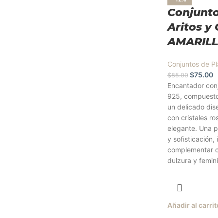
Conjunto
Aritos y
AMARILL
Conjuntos de Pl
$
75.00
$
85.00
Encantador conj
925, compuesto 
un delicado di
con cristales ros
elegante. Una p
y sofisticación,
complementar c
dulzura y femin
Añadir al carrit