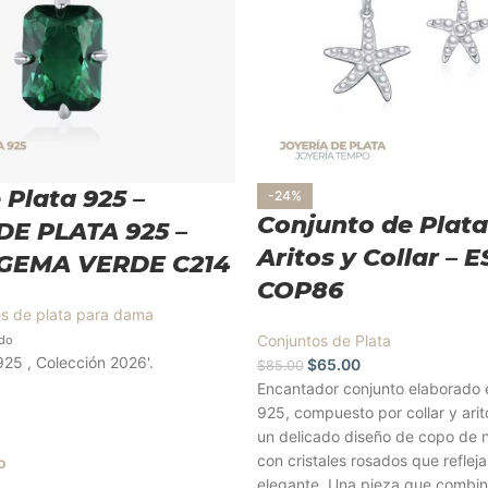
 Plata 925 –
-24%
Conjunto de Plata
DE PLATA 925 –
Aritos y Collar – 
GEMA VERDE C214
COP86
es de plata para dama
Conjuntos de Plata
ido
925 , Colección 2026'.
$
65.00
$
85.00
Encantador conjunto elaborado e
925, compuesto por collar y arit
un delicado diseño de copo de 
con cristales rosados que reflejan
o
elegante. Una pieza que combina