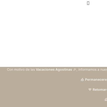
Con motivo de las
Vacaciones Agostinas
🎉, informamos a nues
🎪
Permanecerem
💙
Retomare
