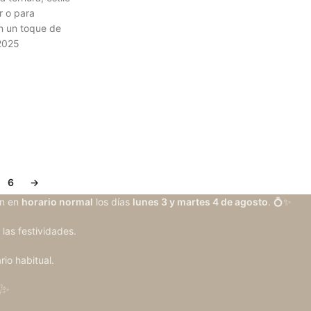
r o para
n un toque de
 2025
6
→
n en
horario normal
los días
lunes 3 y martes 4 de agosto
. 💍✨
 las festividades.
rio habitual.
✨