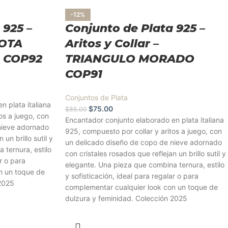
-12%
 925 –
Conjunto de Plata 925 –
GOTA
Aritos y Collar –
 COP92
TRIANGULO MORADO
COP91
Conjuntos de Plata
n plata italiana
$
75.00
$
85.00
os a juego, con
Encantador conjunto elaborado en plata italiana
nieve adornado
925, compuesto por collar y aritos a juego, con
 un brillo sutil y
un delicado diseño de copo de nieve adornado
 ternura, estilo
con cristales rosados que reflejan un brillo sutil y
r o para
elegante. Una pieza que combina ternura, estilo
n un toque de
y sofisticación, ideal para regalar o para
 2025
complementar cualquier look con un toque de
dulzura y feminidad. Colección 2025