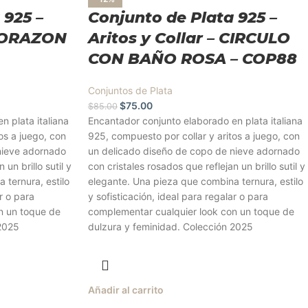
 925 –
Conjunto de Plata 925 –
 CORAZON
Aritos y Collar – CIRCULO
CON BAÑO ROSA – COP88
Conjuntos de Plata
$
75.00
$
85.00
n plata italiana
Encantador conjunto elaborado en plata italiana
os a juego, con
925, compuesto por collar y aritos a juego, con
nieve adornado
un delicado diseño de copo de nieve adornado
 un brillo sutil y
con cristales rosados que reflejan un brillo sutil y
 ternura, estilo
elegante. Una pieza que combina ternura, estilo
r o para
y sofisticación, ideal para regalar o para
n un toque de
complementar cualquier look con un toque de
 2025
dulzura y feminidad. Colección 2025
Añadir al carrito