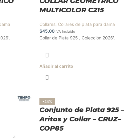
ICO
COLLAR GEOMETRICO
MULTICOLOR C215
 dama
Collares
,
Collares de plata para dama
$
45.00
IVA Incluido
2026'.
Collar de Plata 925 , Colección 2026'.
Añadir al carrito
-24%
Conjunto de Plata 925 –
Aritos y Collar – CRUZ–
COP85