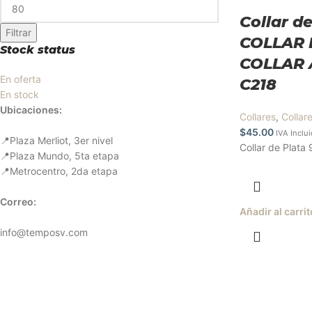
Collar de
Filtrar
COLLAR 
Stock status
COLLAR
En oferta
C218
En stock
Ubicaciones:
Collares
,
Collar
$
45.00
IVA Inclu
📍Plaza Merliot, 3er nivel
Collar de Plata 
📍Plaza Mundo, 5ta etapa
📍Metrocentro, 2da etapa
Correo:
Añadir al carrit
info@temposv.com