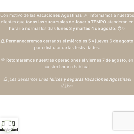
Con motivo de las
Vacaciones Agostinas
🎉, informamos a nuestros
clientes que
todas las sucursales de Joyería TEMPO
atenderán en
horario normal
los días
lunes 3 y martes 4 de agosto
. 💍✨
🎪
Permaneceremos cerrados el miércoles 5 y jueves 6 de agosto
para disfrutar de las festividades.
💙
Retomaremos nuestras operaciones el viernes 7 de agosto
, en
nuestro horario habitual.
🎡 ¡Les deseamos unas
felices y seguras Vacaciones Agostinas
!
🇸🇻✨
ista de deseos
ategorías
Inicio
Carrito