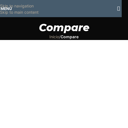
Horario normal | 🎪
miércoles 5 y jueves 6 de agosto:
Cerrado | ✨
Skip to navigation
MENÚ
Regresamos el viernes 7 de agosto
💙
Skip to main content
Compare
Inicio
/
Compare