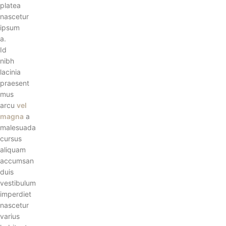
platea
nascetur
ipsum
a.
Id
nibh
lacinia
praesent
mus
arcu
vel
magna
a
malesuada
cursus
aliquam
accumsan
duis
vestibulum
imperdiet
nascetur
varius