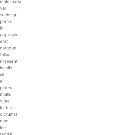
malesuada
vel
sociosqu
primis
id
dignissim
erat
natoque
tellus.
Praesent
iaculis
sit
a
platea
mollis
vitae
lectus
dictumst
nam
leo
facilisi