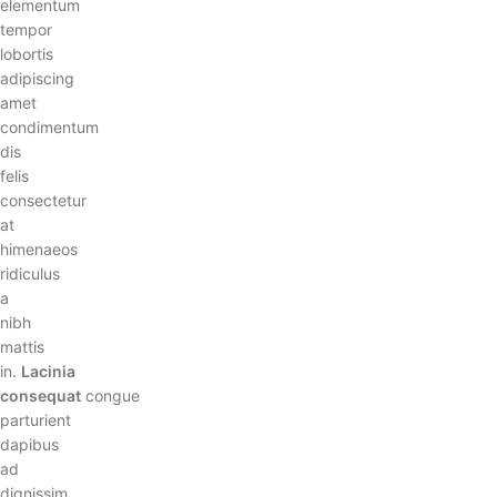
elementum
tempor
lobortis
adipiscing
amet
condimentum
dis
felis
consectetur
at
himenaeos
ridiculus
a
nibh
mattis
in.
Lacinia
consequat
congue
parturient
dapibus
ad
dignissim