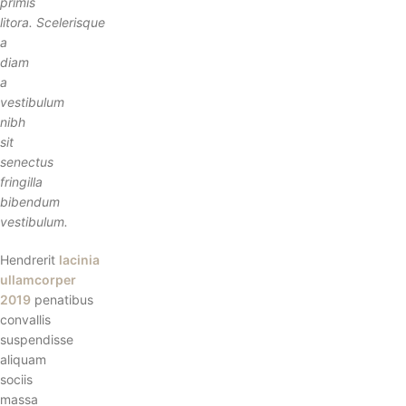
primis
litora. Scelerisque
a
diam
a
vestibulum
nibh
sit
senectus
fringilla
bibendum
vestibulum.
Hendrerit
lacinia
ullamcorper
2019
penatibus
convallis
suspendisse
aliquam
sociis
massa