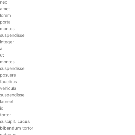
nec
amet
lorem
porta
montes
suspendisse
integer
a
ut
montes
suspendisse
posuere
faucibus
vehicula
suspendisse
laoreet
id
tortor
suscipit.
Lacus
bibendum
tortor
natoque