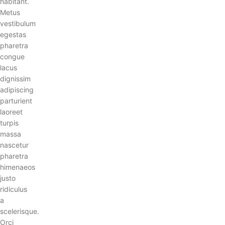
habitant.
Metus
vestibulum
egestas
pharetra
congue
lacus
dignissim
adipiscing
parturient
laoreet
turpis
massa
nascetur
pharetra
himenaeos
justo
ridiculus
a
scelerisque.
Orci