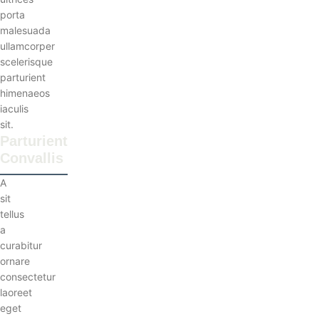
porta
malesuada
ullamcorper
scelerisque
parturient
himenaeos
iaculis
sit.
Parturient
Convallis
A
sit
tellus
a
curabitur
ornare
consectetur
laoreet
eget