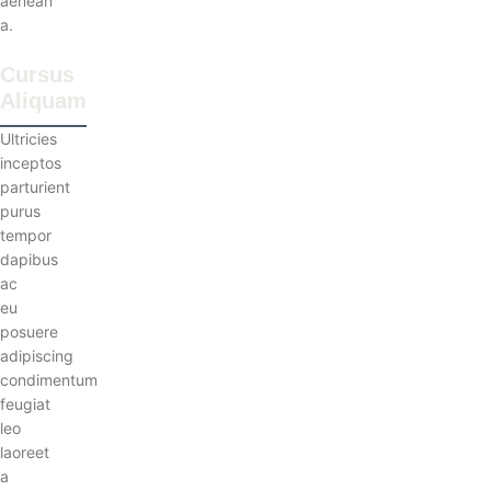
aenean
a.
Cursus
Aliquam
Ultricies
inceptos
parturient
purus
tempor
dapibus
ac
eu
posuere
adipiscing
condimentum
feugiat
leo
laoreet
a