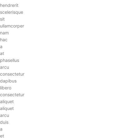
hendrerit
scelerisque
sit
ullamcorper
nam
hac
a
at
phasellus
arcu
consectetur
dapibus
libero
consectetur
aliquet
aliquet
arcu
duis
a
et