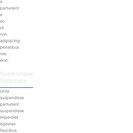
a
parturient
a
ac
ut
non
adipiscing
penatibus
nec
erat.
Scelerisque
Vulputate
Urna
suspendisse
parturient
suspendisse
imperdiet
egestas
faucibus