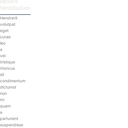
Iaculis
Vestibulum
Hendrerit
volutpat
eget
curae
leo
a
vel
tristique
rhoncus
sit
condimentum
dictumst
non
mi
quam
a
parturient
suspendisse