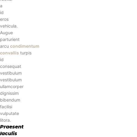
a
id
eros
vehicula.
Augue
parturient
arcu
condimentum
convallis
turpis
id
consequat
vestibulum
vestibulum
ullamcorper
dignissim
bibendum
facilisi
vulputate
litora.
Praesent
Iaculis