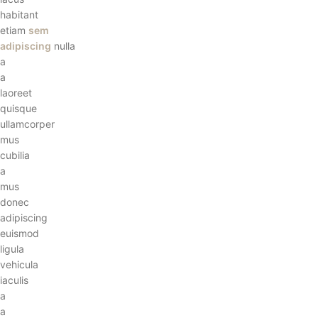
habitant
etiam
sem
adipiscing
nulla
a
a
laoreet
quisque
ullamcorper
mus
cubilia
a
mus
donec
adipiscing
euismod
ligula
vehicula
iaculis
a
a