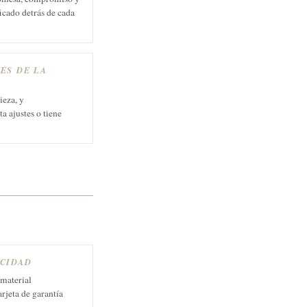
cado detrás de cada
ÉS DE LA
ieza, y
a ajustes o tiene
ICIDAD
 material
arjeta de garantía