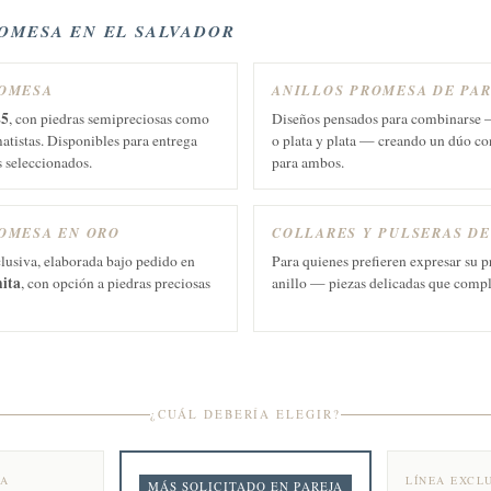
ROMESA EN EL SALVADOR
ROMESA
ANILLOS PROMESA DE PA
25
, con piedras semipreciosas como
Diseños pensados para combinarse
matistas. Disponibles para entrega
o plata y plata — creando un dúo co
 seleccionados.
para ambos.
OMESA EN ORO
COLLARES Y PULSERAS D
lusiva, elaborada bajo pedido en
Para quienes prefieren expresar su 
nita
, con opción a piedras preciosas
anillo — piezas delicadas que compl
¿CUÁL DEBERÍA ELEGIR?
TA
LÍNEA EXCL
MÁS SOLICITADO EN PAREJA