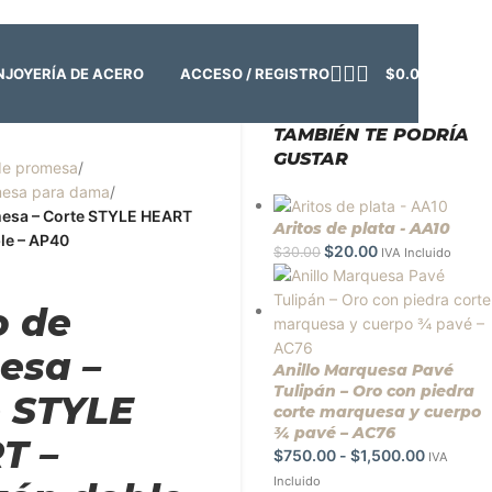
o:
Cerrado | ✨
Regresamos el viernes 7 de agosto
💙
ACCESO / REGISTRO
$
0.00
N
JOYERÍA DE ACERO
TAMBIÉN TE PODRÍA
GUSTAR
de promesa
/
omesa para dama
/
mesa – Corte STYLE HEART
Aritos de plata - AA10
le – AP40
$
20.00
$
30.00
IVA Incluido
o de
esa –
Anillo Marquesa Pavé
Tulipán – Oro con piedra
e STYLE
corte marquesa y cuerpo
¾ pavé – AC76
T –
$
750.00
-
$
1,500.00
IVA
Incluido