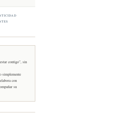
NTICIDAD
NTES
estar contigo”, sin
, o simplemente
 elabora con
compañar su