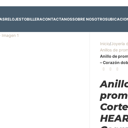
 y 4 de agosto:
Horario normal | 🎪
miércoles 5 y jueves 6 de agost
RAS
RELOJES
TOBILLERA
CONTACTANOS
SOBRE NOSOTROS
UBICACIO
Inicio
/
Joyería 
Anillos de pr
Anillo de pro
– Corazón dob
Anill
prom
Cort
HEAR