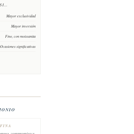
 SI…
Mayor exclusividad
Mayor inversión
Fino, con moissanita
Ocasiones significativas
MONIO
 FINA
romesa, compromiso y