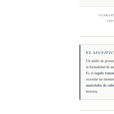
GARANT
EN
EL SIGNIFI
Un anillo de prome
la formalidad de u
regalo romá
Es el
recordar un moment
materiales de cal
historia.