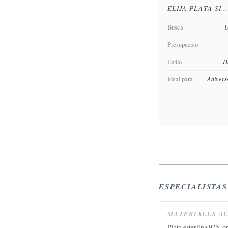
ELIJA PLATA SI
Busca
U
Presupuesto
Estilo
De
Ideal para
Anivers
ESPECIALISTA
MATERIALES A
Plata esterlina 925, o