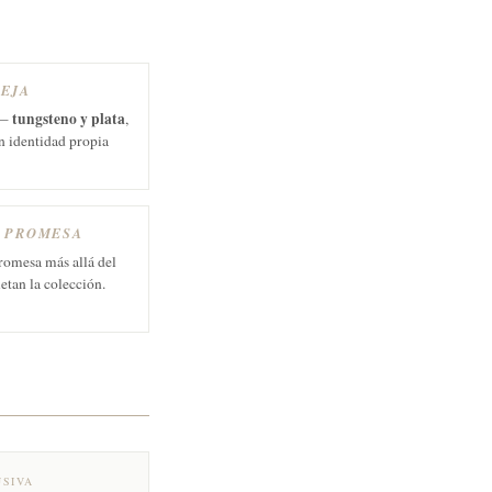
REJA
tungsteno y plata
 —
,
n identidad propia
E PROMESA
promesa más allá del
etan la colección.
USIVA