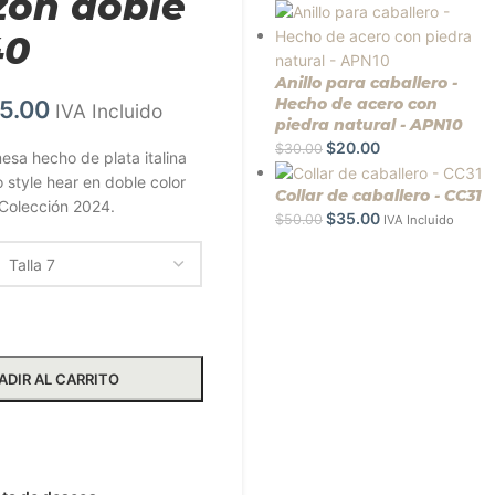
zón doble
40
Anillo para caballero -
Hecho de acero con
5.00
IVA Incluido
piedra natural - APN10
$
20.00
$
30.00
esa hecho de plata italina
 style hear en doble color
Collar de caballero - CC31
 Colección 2024.
$
35.00
$
50.00
IVA Incluido
ADIR AL CARRITO
ar más información