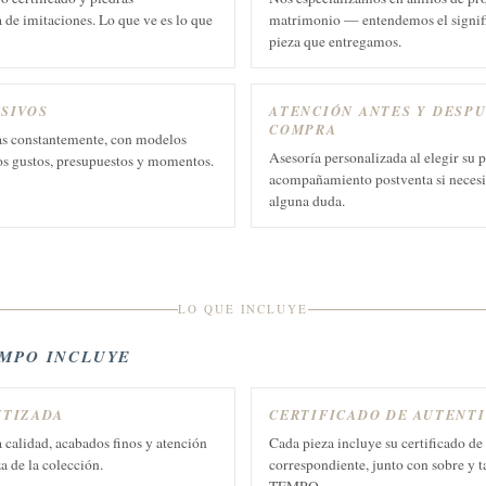
de imitaciones. Lo que ve es lo que
matrimonio — entendemos el signifi
pieza que entregamos.
SIVOS
ATENCIÓN ANTES Y DESPU
COMPRA
s constantemente, con modelos
Asesoría personalizada al elegir su p
os gustos, presupuestos y momentos.
acompañamiento postventa si necesit
alguna duda.
LO QUE INCLUYE
EMPO INCLUYE
NTIZADA
CERTIFICADO DE AUTENT
 calidad, acabados finos y atención
Cada pieza incluye su certificado de
za de la colección.
correspondiente, junto con sobre y t