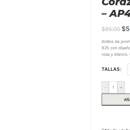
Cora
– AP
$
5
$
85.00
Anillos de prom
925 con diseño
rosa y blanco.
TALLAS
-
+
AÑ
Solicit