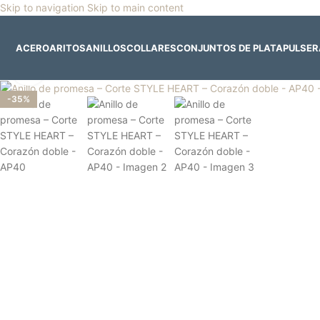
Skip to navigation
Skip to main content
🎡
Horario especial por vacaciones agostinas
| 🛍️
3
ACERO
ARITOS
ANILLOS
COLLARES
CONJUNTOS DE PLATA
PULSE
Clic para ampliar
-35%