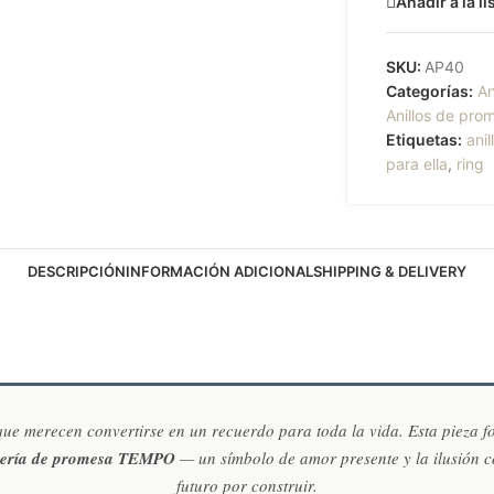
Añadir a la l
SKU:
AP40
Categorías:
An
Anillos de pr
Etiquetas:
anil
para ella
,
ring
DESCRIPCIÓN
INFORMACIÓN ADICIONAL
SHIPPING & DELIVERY
e merecen convertirse en un recuerdo para toda la vida. Esta pieza f
yería de promesa TEMPO
— un símbolo de amor presente y la ilusión 
futuro por construir.