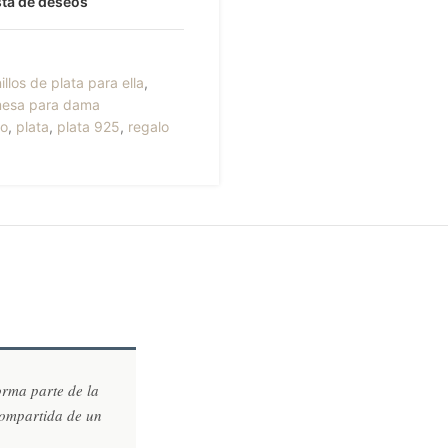
ista de deseos
illos de plata para ella
,
omesa para dama
lo
,
plata
,
plata 925
,
regalo
orma parte de la
compartida de un