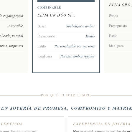
…
ELIJA ORO
COMBINABLE
ELIJA UN DÚO SI…
n regalo pronto
Busca
Accesible
Presupuesto
Busca
Simbolizar a ambos
licado, versátil
Estilo
Presupuesto
Medio
arios, sorpresas
Ideal para
Estilo
Personalizable por persona
Ideal para
Parejas, ambos regalos
POR QUÉ ELEGIR TEMPO
S EN JOYERÍA DE PROMESA, COMPROMISO Y MATRI
UTÉNTICOS
EXPERIENCIA EN JOYERÍA
ro certificado y piedras
Nos especializamos en anillos de p