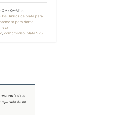
ROMESA-AP20
illos
,
Anillos de plata para
e promesa para dama
,
omesa
lo
,
compromiso
,
plata 925
orma parte de la
compartida de un