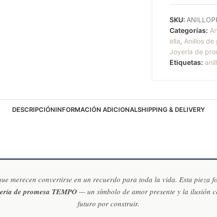
SKU:
ANILLOP
Categorías:
An
ella
,
Anillos d
Joyería de pr
Etiquetas:
anil
DESCRIPCIÓN
INFORMACIÓN ADICIONAL
SHIPPING & DELIVERY
e merecen convertirse en un recuerdo para toda la vida. Esta pieza f
yería de promesa TEMPO
— un símbolo de amor presente y la ilusión 
futuro por construir.