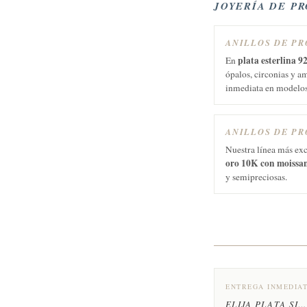
JOYERÍA DE P
ANILLOS DE P
plata esterlina 9
En
ópalos, circonias y a
inmediata en modelos
ANILLOS DE PR
Nuestra línea más exc
oro 10K con moissa
y semipreciosas.
ENTREGA INMEDIA
ELIJA PLATA SI