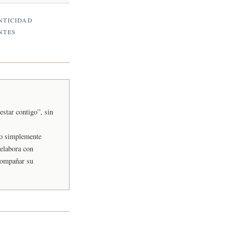
NTICIDAD
NTES
estar contigo”, sin
, o simplemente
 elabora con
compañar su