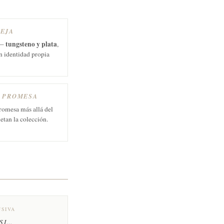
REJA
tungsteno y plata
 —
,
n identidad propia
E PROMESA
promesa más allá del
etan la colección.
USIVA
 SI…