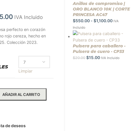
Anillos de compromiso |
ORO BLANCO 10K | CORTE
PRINCESA AC47
5.00
IVA Incluido
$
550.00
-
$
1,100.00
IVA
Incluido
esa perfecto en corazón
no rojo cereza, hecho en
925. Colección 2023.
Pulsera para caballero -
Pulsera de cuero - CP33
$
15.00
$
20.00
IVA Incluido
LES
Limpiar
AÑADIR AL CARRITO
ar más información
ista de deseos