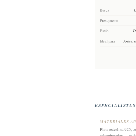
Busca
U
Presupuesto
Estilo
De
Ideal para
Anivers
ESPECIALISTA
MATERIALES A
Plata esterlina 925, o
seleccionadas — nada 