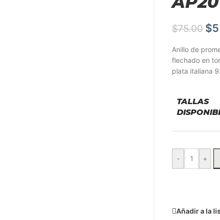
AP20
$
5
$
75.00
Anillo de prom
flechado en to
plata italiana 
TALLAS
DISPONIB
-
+
Solicit
Añadir a la l