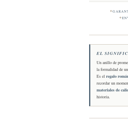
GARANT
EN
EL SIGNIFI
Un anillo de prome
la formalidad de u
regalo romá
Es el
recordar un moment
materiales de cal
historia.