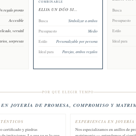
COMBINABLE
ELIJA UN DÚO SI…
n regalo pronto
Busca
Accesible
Presupuesto
Busca
Simbolizar a ambos
licado, versátil
Estilo
Presupuesto
Medio
arios, sorpresas
Ideal para
Estilo
Personalizable por persona
Ideal para
Parejas, ambos regalos
POR QUÉ ELEGIR TEMPO
S EN JOYERÍA DE PROMESA, COMPROMISO Y MATRI
UTÉNTICOS
EXPERIENCIA EN JOYERÍA
ro certificado y piedras
Nos especializamos en anillos de p
de imitaciones. Lo que ve es lo que
matrimonio — entendemos el signifi