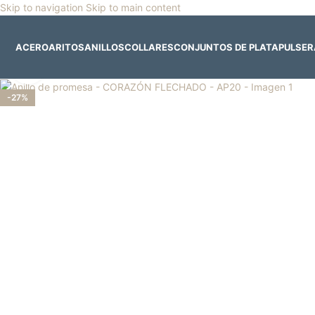
Skip to navigation
Skip to main content
🎡
Horario especial por vacaciones agostinas
| 🛍️
3
ACERO
ARITOS
ANILLOS
COLLARES
CONJUNTOS DE PLATA
PULSE
Clic para ampliar
-27%