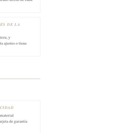
ÉS DE LA
ieza, y
a ajustes o tiene
ICIDAD
 material
arjeta de garantía