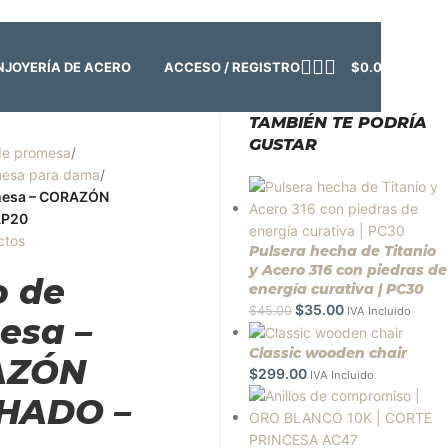
o:
Cerrado | ✨
Regresamos el viernes 7 de agosto
💙
ACCESO / REGISTRO
$
0.00
N
JOYERÍA DE ACERO
TAMBIÉN TE PODRÍA
GUSTAR
de promesa
/
omesa para dama
/
omesa – CORAZÓN
AP20
ctos
Pulsera hecha de Titanio
y Acero 316 con piedras de
o de
energía curativa | PC30
$
35.00
$
45.00
IVA Incluido
esa –
Classic wooden chair
AZÓN
$
299.00
IVA Incluido
HADO –