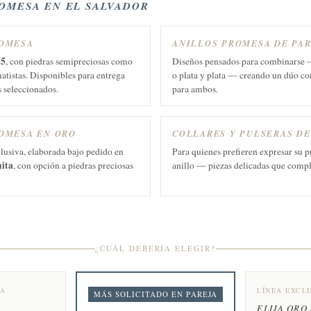
ROMESA EN EL SALVADOR
ROMESA
ANILLOS PROMESA DE PA
25
, con piedras semipreciosas como
Diseños pensados para combinarse
matistas. Disponibles para entrega
o plata y plata — creando un dúo co
 seleccionados.
para ambos.
OMESA EN ORO
COLLARES Y PULSERAS D
lusiva, elaborada bajo pedido en
Para quienes prefieren expresar su 
nita
, con opción a piedras preciosas
anillo — piezas delicadas que compl
¿CUÁL DEBERÍA ELEGIR?
TA
LÍNEA EXCL
MÁS SOLICITADO EN PAREJA
…
ELIJA ORO