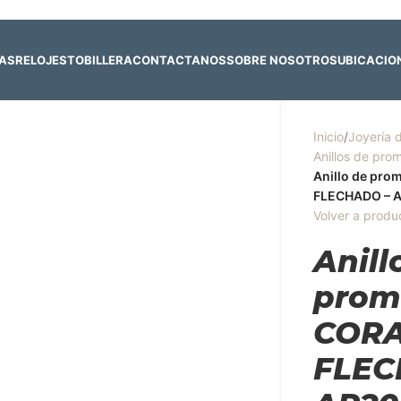
 y 4 de agosto:
Horario normal | 🎪
miércoles 5 y jueves 6 de agost
RAS
RELOJES
TOBILLERA
CONTACTANOS
SOBRE NOSOTROS
UBICACIO
Inicio
/
Joyería 
Anillos de pr
Anillo de pr
FLECHADO – 
Volver a produ
Anill
prom
COR
FLEC