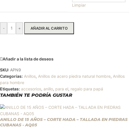
Limpiar
-
+
AÑADIR AL CARRITO
Solicitar más información
Añadir a la lista de deseos
SKU:
APN9
Categorías:
Anillos
,
Anillos de acero piedra natural hombre
,
Anillos
para hombre
Etiquetas:
accesorios
,
anillo
,
para el
,
regalo para papá
TAMBIÉN TE PODRÍA GUSTAR
ANILLO DE 15 AÑOS – CORTE HADA – TALLADA EN PIEDRAS
CUBANAS - AQ05