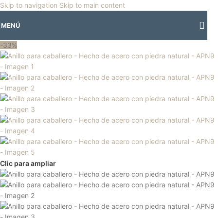
🎡
Horario especial por vacaciones agostinas
| 🛍️
3 y 4 de agosto:
Skip to navigation
Skip to main content
Horario normal | 🎪
miércoles 5 y jueves 6 de agosto:
Cerrado | ✨
MENÚ
Regresamos el viernes 7 de agosto
💙
-33%
Clic para ampliar