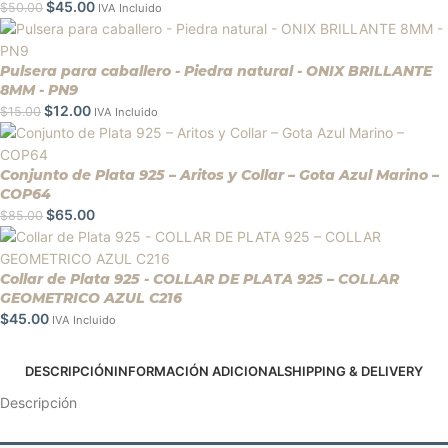
$
45.00
$
50.00
IVA Incluido
Pulsera para caballero - Piedra natural - ONIX BRILLANTE
8MM - PN9
$
12.00
$
15.00
IVA Incluido
Conjunto de Plata 925 – Aritos y Collar – Gota Azul Marino –
COP64
$
65.00
$
85.00
Collar de Plata 925 - COLLAR DE PLATA 925 – COLLAR
GEOMETRICO AZUL C216
$
45.00
IVA Incluido
DESCRIPCIÓN
INFORMACIÓN ADICIONAL
SHIPPING & DELIVERY
Descripción