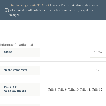
Titanio con garantía TEMPO.
Una opción distinta dentro de nuestra
Ti
colección de anillos de hombre, con la misma calidad y respaldo de
siempre.
Información adicional
0.5 lbs
PESO
4 × 2 cm
DIMENSIONES
TALLAS
Talla 8
,
Talla 9
,
Talla 10
,
Talla 11
,
Talla 12
DISPONIBLES