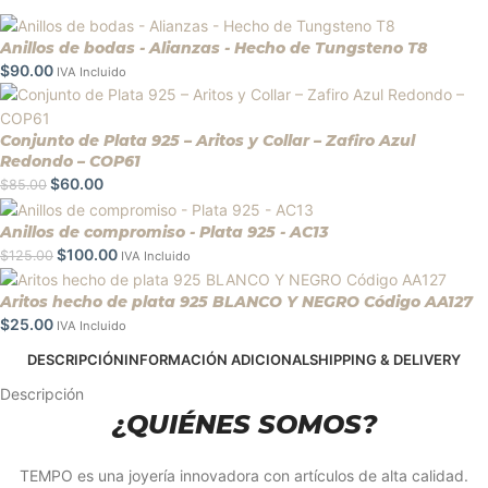
Anillos de bodas - Alianzas - Hecho de Tungsteno T8
$
90.00
IVA Incluido
Conjunto de Plata 925 – Aritos y Collar – Zafiro Azul
Redondo – COP61
$
60.00
$
85.00
Anillos de compromiso - Plata 925 - AC13
$
100.00
$
125.00
IVA Incluido
Aritos hecho de plata 925 BLANCO Y NEGRO Código AA127
$
25.00
IVA Incluido
DESCRIPCIÓN
INFORMACIÓN ADICIONAL
SHIPPING & DELIVERY
Descripción
¿QUIÉNES SOMOS?
TEMPO es una joyería innovadora con artículos de alta calidad.