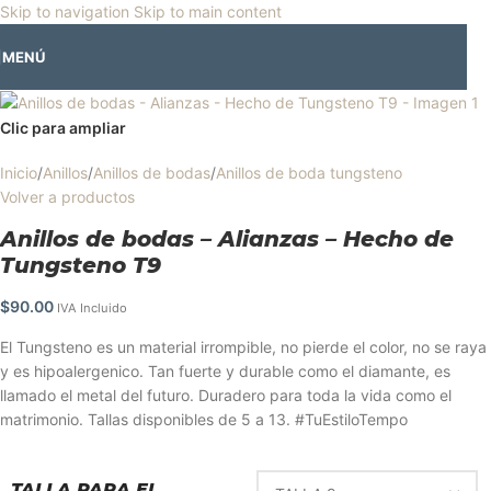
🎡
Horario especial por vacaciones agostinas
| 🛍️
3 y 4 de agosto:
Skip to navigation
Skip to main content
Horario normal | 🎪
miércoles 5 y jueves 6 de agosto:
Cerrado | ✨
MENÚ
Regresamos el viernes 7 de agosto
💙
Clic para ampliar
Inicio
/
Anillos
/
Anillos de bodas
/
Anillos de boda tungsteno
Volver a productos
Anillos de bodas – Alianzas – Hecho de
Tungsteno T9
$
90.00
IVA Incluido
El Tungsteno es un material irrompible, no pierde el color, no se raya
y es hipoalergenico. Tan fuerte y durable como el diamante, es
llamado el metal del futuro. Duradero para toda la vida como el
matrimonio. Tallas disponibles de 5 a 13. #TuEstiloTempo
TALLA PARA EL