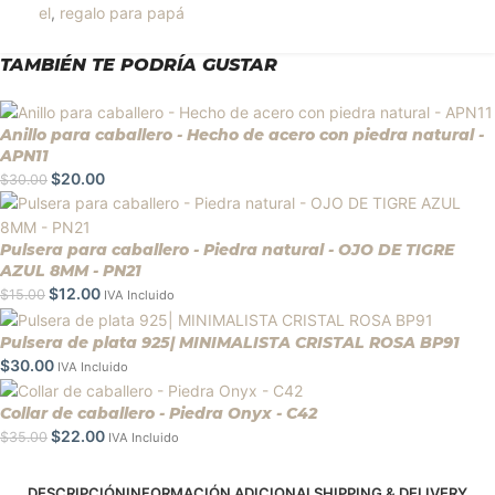
el
,
regalo para papá
TAMBIÉN TE PODRÍA GUSTAR
Anillo para caballero - Hecho de acero con piedra natural -
APN11
$
20.00
$
30.00
Pulsera para caballero - Piedra natural - OJO DE TIGRE
AZUL 8MM - PN21
$
12.00
$
15.00
IVA Incluido
Pulsera de plata 925| MINIMALISTA CRISTAL ROSA BP91
$
30.00
IVA Incluido
Collar de caballero - Piedra Onyx - C42
$
22.00
$
35.00
IVA Incluido
DESCRIPCIÓN
INFORMACIÓN ADICIONAL
SHIPPING & DELIVERY