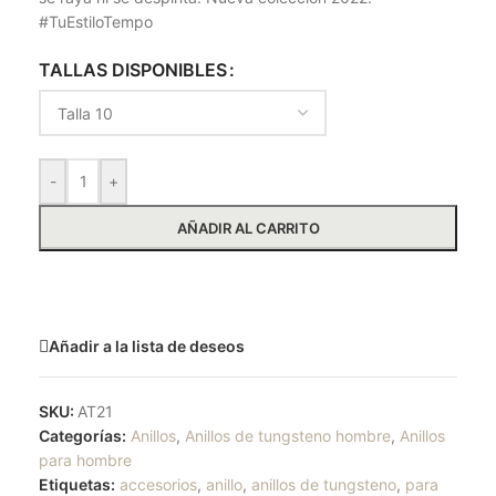
#TuEstiloTempo
TALLAS DISPONIBLES
-
+
AÑADIR AL CARRITO
Solicitar más información
Añadir a la lista de deseos
SKU:
AT21
Categorías:
Anillos
,
Anillos de tungsteno hombre
,
Anillos
para hombre
Etiquetas:
accesorios
,
anillo
,
anillos de tungsteno
,
para