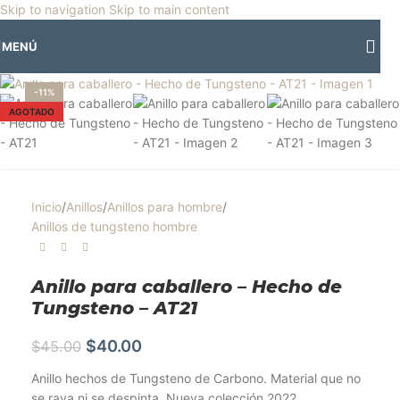
🎡
Horario especial por vacaciones agostinas
| 🛍️
3 y 4 de agosto:
Skip to navigation
Skip to main content
Horario normal | 🎪
miércoles 5 y jueves 6 de agosto:
Cerrado | ✨
MENÚ
Regresamos el viernes 7 de agosto
💙
Clic para ampliar
-11%
AGOTADO
Inicio
/
Anillos
/
Anillos para hombre
/
Anillos de tungsteno hombre
Anillo para caballero – Hecho de
Tungsteno – AT21
$
40.00
$
45.00
Anillo hechos de Tungsteno de Carbono. Material que no
se raya ni se despinta. Nueva colección 2022.