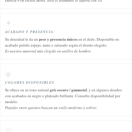
Dureza 9 en escala Mohs. Solo el diamante lo supera con 10.
✦
ACABADO Y PRESENCIA
peso y presencia únicos
Su densidad le da un
en el dedo. Disponible en
acabado pulido espejo, mate o satinado según el diseño elegido.
Es nuestro material más elegido en anillos de hombre.
◈
COLORES DISPONIBLES
gris oscuro / gunmetal
Se ofrece en su tono natural
, y en algunos diseños
con acabados en negro o plateado brillante. Consulte disponibilidad por
modelo.
Popular entre quienes buscan un estilo moderno y sobrio.
◎