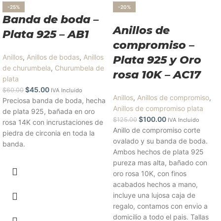
-25%
-20%
Banda de boda –
Anillos de
Plata 925 – AB1
compromiso –
Anillos
,
Anillos de bodas
,
Anillos
Plata 925 y Oro
de churumbela
,
Churumbela de
rosa 10K – AC17
plata
$
45.00
$
60.00
IVA Incluido
Anillos
,
Anillos de compromiso
,
Preciosa banda de boda, hecha
Anillos de compromiso plata
de plata 925, bañada en oro
$
100.00
$
125.00
IVA Incluido
rosa 14K con incrustaciones de
Anillo de compromiso corte
piedra de circonia en toda la
ovalado y su banda de boda.
banda.
Ambos hechos de plata 925
pureza mas alta, bañado con
oro rosa 10K, con finos
acabados hechos a mano,
incluye una lujosa caja de
regalo, contamos con envio a
domicilio a todo el pais. Tallas