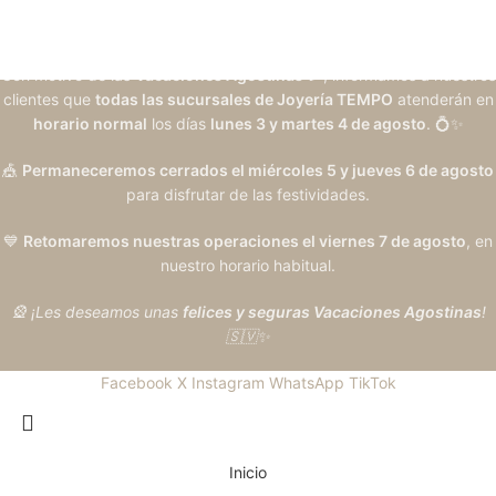
Con motivo de las
Vacaciones Agostinas
🎉, informamos a nuestros
clientes que
todas las sucursales de Joyería TEMPO
atenderán en
horario normal
los días
lunes 3 y martes 4 de agosto
. 💍✨
🎪
Permaneceremos cerrados el miércoles 5 y jueves 6 de agosto
para disfrutar de las festividades.
💙
Retomaremos nuestras operaciones el viernes 7 de agosto
, en
nuestro horario habitual.
🎡 ¡Les deseamos unas
felices y seguras Vacaciones Agostinas
!
🇸🇻✨
Facebook
X
Instagram
WhatsApp
TikTok
Inicio