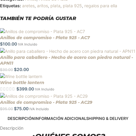
Etiquetas:
aretes
,
aritos
,
plata
,
plata 925
,
regalos para ella
TAMBIÉN TE PODRÍA GUSTAR
Anillos de compromiso - Plata 925 - AC7
$
100.00
IVA Incluido
Anillo para caballero - Hecho de acero con piedra natural -
APN11
$
20.00
$
30.00
Wine bottle lantern
$
399.00
IVA Incluido
Anillos de compromiso - Plata 925 - AC29
$
75.00
$
95.00
IVA Incluido
DESCRIPCIÓN
INFORMACIÓN ADICIONAL
SHIPPING & DELIVERY
Descripción