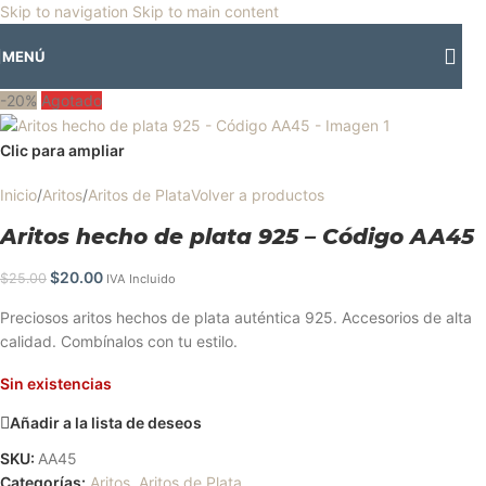
🎡
Horario especial por vacaciones agostinas
| 🛍️
3 y 4 de agosto:
Skip to navigation
Skip to main content
Horario normal | 🎪
miércoles 5 y jueves 6 de agosto:
Cerrado | ✨
MENÚ
Regresamos el viernes 7 de agosto
💙
-20%
Agotado
Clic para ampliar
Inicio
/
Aritos
/
Aritos de Plata
Volver a productos
Aritos hecho de plata 925 – Código AA45
$
20.00
$
25.00
IVA Incluido
Preciosos aritos hechos de plata auténtica 925. Accesorios de alta
calidad. Combínalos con tu estilo.
Sin existencias
Añadir a la lista de deseos
SKU:
AA45
Categorías:
Aritos
,
Aritos de Plata