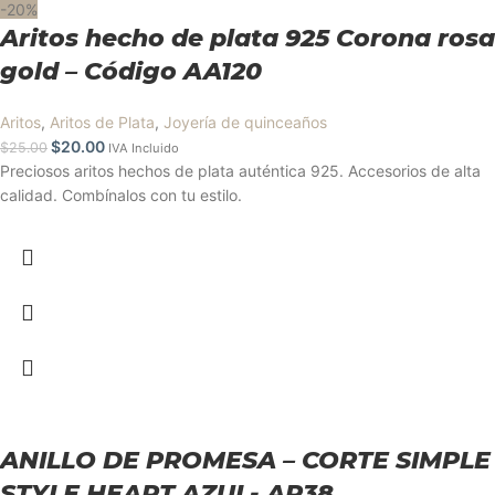
-20%
Aritos hecho de plata 925 Corona rosa
gold – Código AA120
Aritos
,
Aritos de Plata
,
Joyería de quinceaños
$
20.00
$
25.00
IVA Incluido
Preciosos aritos hechos de plata auténtica 925. Accesorios de alta
calidad. Combínalos con tu estilo.
ANILLO DE PROMESA – CORTE SIMPLE
STYLE HEART AZUL- AP38