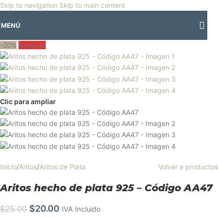
🎡
Horario especial por vacaciones agostinas
| 🛍️
3 y 4 de agosto:
Skip to navigation
Skip to main content
Horario normal | 🎪
miércoles 5 y jueves 6 de agosto:
Cerrado | ✨
MENÚ
Regresamos el viernes 7 de agosto
💙
-20%
Agotado
Clic para ampliar
Inicio
/
Aritos
/
Aritos de Plata
Volver a productos
Aritos hecho de plata 925 – Código AA47
$
20.00
$
25.00
IVA Incluido