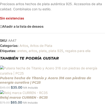
Preciosos aritos hechos de plata auténtica 925. Accesorios de alta
calidad. Combínalos con tu estilo.
Sin existencias
Añadir a la lista de deseos
SKU:
AA47
Categorías:
Aritos
,
Aritos de Plata
Etiquetas:
aretes
,
aritos
,
plata
,
plata 925
,
regalos para ella
TAMBIÉN TE PODRÍA GUSTAR
Pulsera hecha de Titanio y Acero 316 con piedras de
energía curativa | PC25
$
35.00
$
45.00
IVA Incluido
Reloj marca CURREN - RC35
$
65.00
$
75.00
IVA Incluido