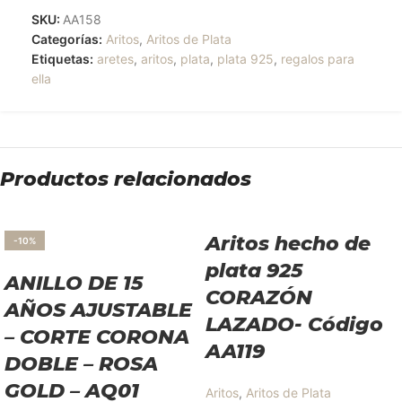
SKU:
AA158
Categorías:
Aritos
,
Aritos de Plata
Etiquetas:
aretes
,
aritos
,
plata
,
plata 925
,
regalos para
ella
Productos relacionados
Aritos hecho de
-10%
plata 925
ANILLO DE 15
CORAZÓN
AÑOS AJUSTABLE
LAZADO- Código
– CORTE CORONA
AA119
DOBLE – ROSA
GOLD – AQ01
Aritos
,
Aritos de Plata