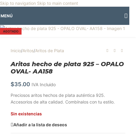
🎡
Horario especial por vacaciones agostinas
| 🛍️
3 y 4 de agosto:
Skip to navigation
Skip to main content
Horario normal | 🎪
miércoles 5 y jueves 6 de agosto:
Cerrado | ✨
MENÚ
Regresamos el viernes 7 de agosto
💙
Clic para ampliar
AGOTADO
Inicio
/
Aritos
/
Aritos de Plata
Aritos hecho de plata 925 – OPALO
OVAL- AA158
$
35.00
IVA Incluido
Preciosos aritos hechos de plata auténtica 925.
Accesorios de alta calidad. Combínalos con tu estilo.
Sin existencias
Añadir a la lista de deseos