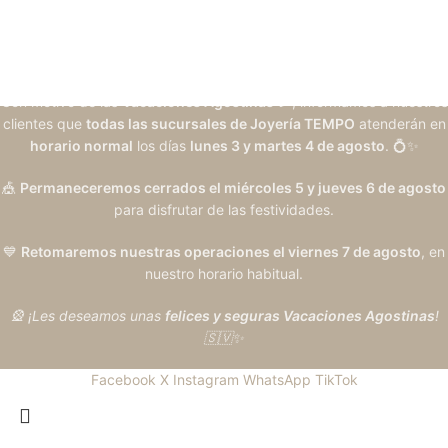
Con motivo de las
Vacaciones Agostinas
🎉, informamos a nuestros
clientes que
todas las sucursales de Joyería TEMPO
atenderán en
horario normal
los días
lunes 3 y martes 4 de agosto
. 💍✨
🎪
Permaneceremos cerrados el miércoles 5 y jueves 6 de agosto
para disfrutar de las festividades.
💙
Retomaremos nuestras operaciones el viernes 7 de agosto
, en
nuestro horario habitual.
🎡 ¡Les deseamos unas
felices y seguras Vacaciones Agostinas
!
🇸🇻✨
Facebook
X
Instagram
WhatsApp
TikTok