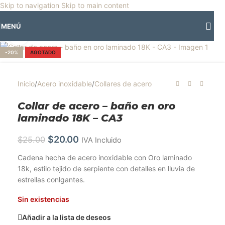
🎡
Horario especial por vacaciones agostinas
| 🛍️
3 y 4 de agosto:
Skip to navigation
Skip to main content
Horario normal | 🎪
miércoles 5 y jueves 6 de agosto:
Cerrado | ✨
MENÚ
Regresamos el viernes 7 de agosto
💙
Clic para ampliar
-20%
AGOTADO
Inicio
/
Acero inoxidable
/
Collares de acero
Collar de acero – baño en oro
laminado 18K – CA3
$
20.00
$
25.00
IVA Incluido
Cadena hecha de acero inoxidable con Oro laminado
18k, estilo tejido de serpiente con detalles en lluvia de
estrellas conlgantes.
Sin existencias
Añadir a la lista de deseos