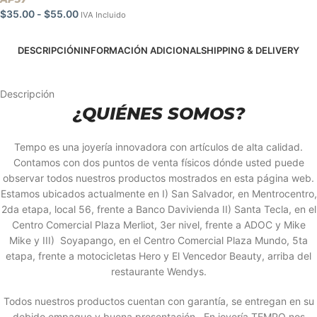
$
35.00
-
$
55.00
IVA Incluido
DESCRIPCIÓN
INFORMACIÓN ADICIONAL
SHIPPING & DELIVERY
Descripción
¿QUIÉNES SOMOS?
Tempo es una joyería innovadora con artículos de alta calidad.
Contamos con dos puntos de venta físicos dónde usted puede
observar todos nuestros productos mostrados en esta página web.
Estamos ubicados actualmente en I) San Salvador, en Mentrocentro,
2da etapa, local 56, frente a Banco Davivienda II) Santa Tecla, en el
Centro Comercial Plaza Merliot, 3er nivel, frente a ADOC y Mike
Mike y III) Soyapango, en el Centro Comercial Plaza Mundo, 5ta
etapa, frente a motocicletas Hero y El Vencedor Beauty, arriba del
restaurante Wendys.
Todos nuestros productos cuentan con garantía, se entregan en su
debido empaque y buena presentación. En joyería TEMPO nos