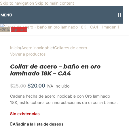
🎡
Horario especial por vacaciones agostinas
| 🛍️
3 y 4 de agosto:
Skip to navigation
Skip to main content
Horario normal | 🎪
miércoles 5 y jueves 6 de agosto:
Cerrado | ✨
MENÚ
Regresamos el viernes 7 de agosto
💙
Clic para ampliar
-20%
Agotado
Inicio
/
Acero inoxidable
/
Collares de acero
Volver a productos
Collar de acero – baño en oro
laminado 18K – CA4
$
20.00
$
25.00
IVA Incluido
Cadena hecha de acero inoxidable con Oro laminado
18K, estilo cubana con incrustaciones de circonia blanca.
Sin existencias
Añadir a la lista de deseos