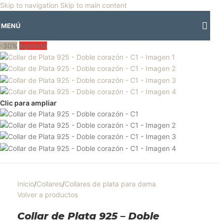
🎡
Horario especial por vacaciones agostinas
| 🛍️
3 y 4 de agosto:
Skip to navigation
Skip to main content
Horario normal | 🎪
miércoles 5 y jueves 6 de agosto:
Cerrado | ✨
MENÚ
Regresamos el viernes 7 de agosto
💙
-30%
Agotado
Clic para ampliar
Inicio
/
Collares
/
Collares de plata para dama
Volver a productos
Collar de Plata 925 – Doble