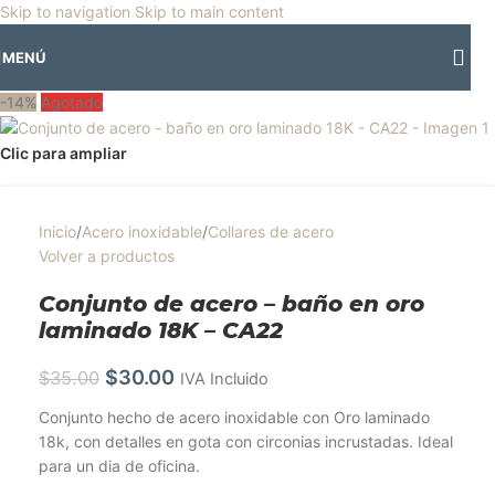
🎡
Horario especial por vacaciones agostinas
| 🛍️
3 y 4 de agosto:
Skip to navigation
Skip to main content
Horario normal | 🎪
miércoles 5 y jueves 6 de agosto:
Cerrado | ✨
MENÚ
Regresamos el viernes 7 de agosto
💙
-14%
Agotado
Clic para ampliar
Inicio
/
Acero inoxidable
/
Collares de acero
Volver a productos
Conjunto de acero – baño en oro
laminado 18K – CA22
$
30.00
$
35.00
IVA Incluido
Conjunto hecho de acero inoxidable con Oro laminado
18k, con detalles en gota con circonias incrustadas. Ideal
para un dia de oficina.