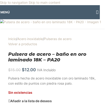
🎡
Horario especial por vacaciones agostinas
| 🛍️
3 y 4 de agosto:
Skip to navigation
Skip to main content
Horario normal | 🎪
miércoles 5 y jueves 6 de agosto:
Cerrado | ✨
-20%
Agotado
MENÚ
Regresamos el viernes 7 de agosto
💙
Inicio
/
Acero inoxidable
/
Pulseras de acero
Volver a productos
Pulsera de acero – baño en oro
laminado 18K – PA20
$
12.00
$
15.00
IVA Incluido
Pulsera hecha de acero inoxidable con oro laminado 18k,
con estilo de puntos con piedra rosa palo.
Sin existencias
Añadir a la lista de deseos