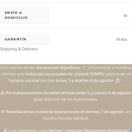
ENVÍO A
Sí
DOMICILIO
30 días
GARANTÍA
Shipping & Delivery
Con motivo de las
Vacaciones Agostinas
🎉, informamos a nuestros
clientes que
todas las sucursales de Joyería TEMPO
atenderán en
horario normal
los días
lunes 3 y martes 4 de agosto
. 💍✨
🎪
Permaneceremos cerrados el miércoles 5 y jueves 6 de agosto
para disfrutar de las festividades.
💙
Retomaremos nuestras operaciones el viernes 7 de agosto
, en
nuestro horario habitual.
🎡 ¡Les deseamos unas
felices y seguras Vacaciones Agostinas
!