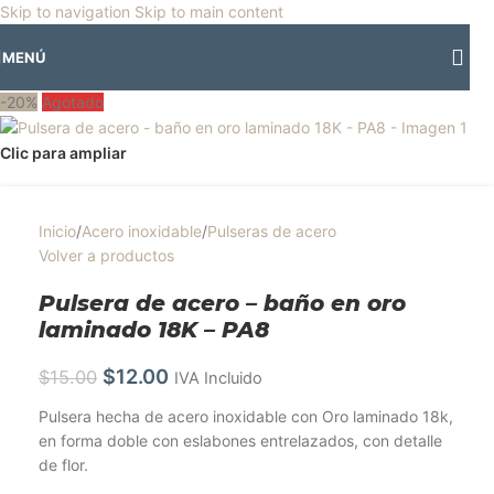
🎡
Horario especial por vacaciones agostinas
| 🛍️
3 y 4 de agosto:
Skip to navigation
Skip to main content
Horario normal | 🎪
miércoles 5 y jueves 6 de agosto:
Cerrado | ✨
MENÚ
Regresamos el viernes 7 de agosto
💙
-20%
Agotado
Clic para ampliar
Inicio
/
Acero inoxidable
/
Pulseras de acero
Volver a productos
Pulsera de acero – baño en oro
laminado 18K – PA8
$
12.00
$
15.00
IVA Incluido
Pulsera hecha de acero inoxidable con Oro laminado 18k,
en forma doble con eslabones entrelazados, con detalle
de flor.