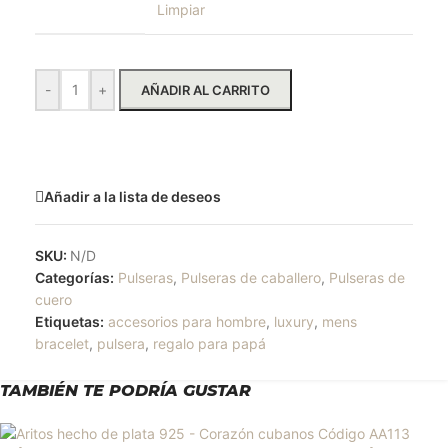
Limpiar
-
+
AÑADIR AL CARRITO
Solicitar más información
Añadir a la lista de deseos
SKU:
N/D
Categorías:
Pulseras
,
Pulseras de caballero
,
Pulseras de
cuero
Etiquetas:
accesorios para hombre
,
luxury
,
mens
bracelet
,
pulsera
,
regalo para papá
TAMBIÉN TE PODRÍA GUSTAR