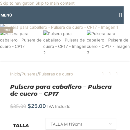
🎡
Horario especial por vacaciones agostinas
| 🛍️
3 y 4 de agosto:
Skip to navigation
Skip to main content
Horario normal | 🎪
miércoles 5 y jueves 6 de agosto:
Cerrado | ✨
MENÚ
Regresamos el viernes 7 de agosto
💙
Clic para ampliar
-29%
Inicio
/
Pulseras
/
Pulseras de cuero
Pulsera para caballero – Pulsera
de cuero – CP17
$
25.00
$
35.00
IVA Incluido
TALLA