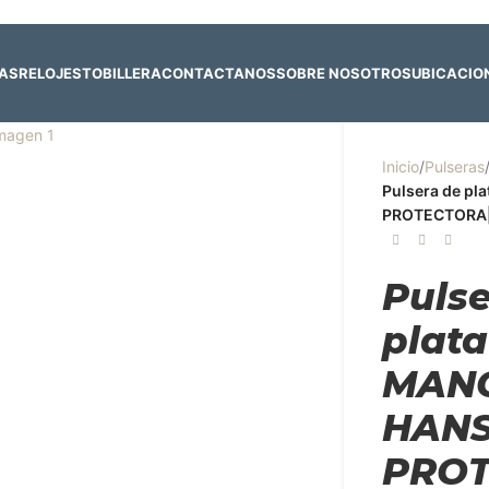
 y 4 de agosto:
Horario normal | 🎪
miércoles 5 y jueves 6 de agost
RAS
RELOJES
TOBILLERA
CONTACTANOS
SOBRE NOSOTROS
UBICACIO
Inicio
/
Pulseras
Pulsera de pl
PROTECTORA|
Puls
plata
MAN
HAN
PROT