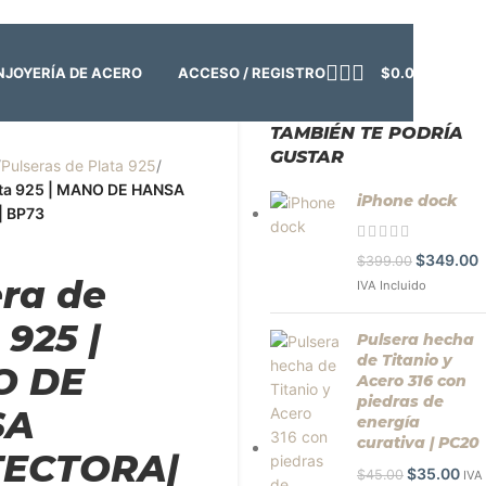
o:
Cerrado | ✨
Regresamos el viernes 7 de agosto
💙
ACCESO / REGISTRO
$
0.00
N
JOYERÍA DE ACERO
TAMBIÉN TE PODRÍA
GUSTAR
/
Pulseras de Plata 925
/
ata 925 | MANO DE HANSA
iPhone dock
 BP73
$
349.00
$
399.00
era de
IVA Incluido
 925 |
Pulsera hecha
de Titanio y
O DE
Acero 316 con
piedras de
SA
energía
curativa | PC20
ECTORA|
$
35.00
$
45.00
IVA