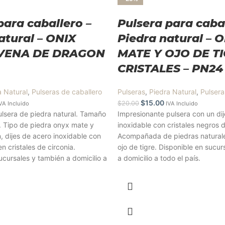
para caballero –
Pulsera para cabal
atural – ONIX
Piedra natural – 
 VENA DE DRAGON
MATE Y OJO DE T
CRISTALES – PN24
a Natural
,
Pulseras de caballero
Pulseras
,
Piedra Natural
,
Pulsera
$
15.00
$
20.00
VA Incluido
IVA Incluido
ulsera de piedra natural. Tamaño
Impresionante pulsera con un di
 Tipo de piedra onyx mate y
inoxidable con cristales negros d
 dijes de acero inoxidable con
Acompañada de piedras natural
n cristales de circonia.
ojo de tigre. Disponible en sucu
ucursales y también a domicilio a
a domicilio a todo el país.