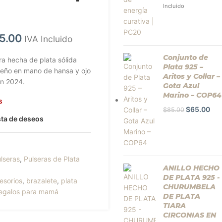
Incluido
5.00
IVA Incluido
Conjunto de
ra hecha de plata sólida
Plata 925 –
iseño en mano de hansa y ojo
Aritos y Collar –
ón 2024.
Gota Azul
Marino – COP64
s
$
65.00
$
85.00
ista de deseos
lseras
,
Pulseras de Plata
ANILLO HECHO
DE PLATA 925 -
esorios
,
brazalete
,
plata
CHURUMBELA
egalos para mamá
DE PLATA
TIARA
CIRCONIAS EN