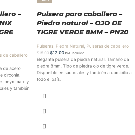
lero –
Pulsera para caballero –
ONIX
Piedra natural – OJO DE
IGRE
TIGRE VERDE 8MM – PN20
Pulseras
,
Piedra Natural
,
Pulseras de caballero
$
12.00
$
15.00
IVA Incluido
s de caballero
Elegante pulsera de piedra natural. Tamaño de
piedra 8mm. Tipo de piedra ojo de tigre verde.
je de acero
Disponible en sucursales y también a domicilio a
e circonia.
todo el país.
es onyx mate y
rsales y también