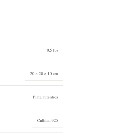
0.5 lbs
20 × 20 × 10 cm
Plata autentica
Calidad 925