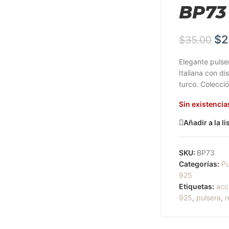
BP73
$
2
$
35.00
Elegante pulse
Italiana con d
turco. Colecci
Sin existencia
Añadir a la l
SKU:
BP73
Categorías:
Pu
925
Etiquetas:
acc
925
,
pulsera
,
r