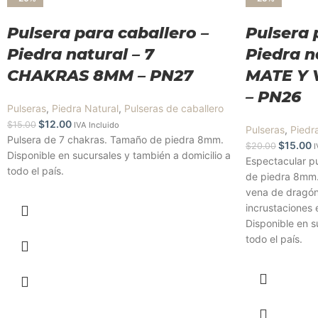
Pulsera para caballero –
Pulsera 
Piedra natural – 7
Piedra n
CHAKRAS 8MM – PN27
MATE Y
– PN26
Pulseras
,
Piedra Natural
,
Pulseras de caballero
$
12.00
$
15.00
IVA Incluido
Pulseras
,
Piedr
Pulsera de 7 chakras. Tamaño de piedra 8mm.
$
15.00
$
20.00
I
Disponible en sucursales y también a domicilio a
Espectacular p
todo el país.
de piedra 8mm.
vena de dragón,
incrustaciones e
Disponible en s
todo el país.