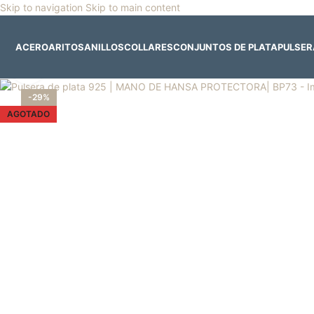
Skip to navigation
Skip to main content
🎡
Horario especial por vacaciones agostinas
| 🛍️
3
ACERO
ARITOS
ANILLOS
COLLARES
CONJUNTOS DE PLATA
PULSE
Clic para ampliar
-29%
AGOTADO