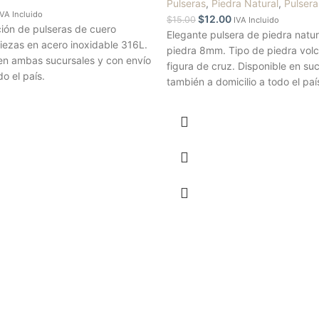
Pulseras
,
Piedra Natural
,
Pulsera
IVA Incluido
$
12.00
$
15.00
IVA Incluido
ión de pulseras de cuero
Elegante pulsera de piedra natu
iezas en acero inoxidable 316L.
piedra 8mm. Tipo de piedra volc
 en ambas sucursales y con envío
figura de cruz. Disponible en su
do el país.
también a domicilio a todo el paí