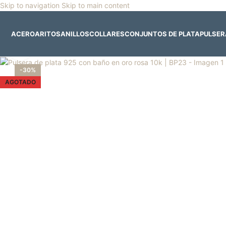
Skip to navigation
Skip to main content
🎡
Horario especial por vacaciones agostinas
| 🛍️
3
ACERO
ARITOS
ANILLOS
COLLARES
CONJUNTOS DE PLATA
PULSE
Clic para ampliar
-30%
AGOTADO