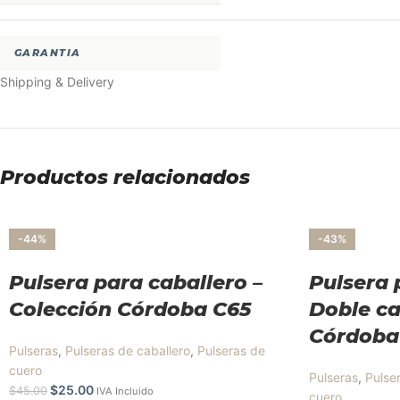
GARANTIA
Shipping & Delivery
Productos relacionados
-44%
-43%
Pulsera para caballero –
Pulsera 
Colección Córdoba C65
Doble ca
Córdoba
Pulseras
,
Pulseras de caballero
,
Pulseras de
cuero
Pulseras
,
Pulse
$
25.00
$
45.00
IVA Incluido
cuero