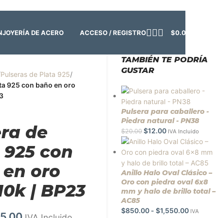
o:
Cerrado | ✨
Regresamos el viernes 7 de agosto
💙
ACCESO / REGISTRO
$
0.00
N
JOYERÍA DE ACERO
TAMBIÉN TE PODRÍA
GUSTAR
/
Pulseras de Plata 925
/
ata 925 con baño en oro
23
Pulsera para caballero -
Piedra natural - PN38
era de
$
12.00
$
20.00
IVA Incluido
 925 con
 en oro
Anillo Halo Oval Clásico –
Oro con piedra oval 6x8
10k | BP23
mm y halo de brillo total –
AC85
$
850.00
-
$
1,550.00
IVA
5.00
IVA Incluido