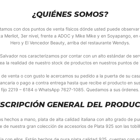
¿QUIÉNES SOMOS?
Contamos con dos puntos de venta físicos dónde usted puede observa
a Merliot, 3er nivel, frente a ADOC y Mike Mike y en Soyapango, en 
Hero y El Vencedor Beauty, arriba del restaurante Wendys.
alvador nos caracterizamos por contar con un alto estándar de servi
ea la realidad de nuestro stock de productos en nuestros puntos de 
 de venta o con gusto le acercamos su pedido a la puerta de su ca
bancaria o pago a contra entrega hasta que recibe el producto en su
fijo 2219 – 6184 o WhatsApp 7627-1085. Quedamos a sus órdenes.
SCRIPCIÓN GENERAL DEL PRODU
hechos a mano, plata de alta calidad italiana con alto grado de pur
e de nuestra gran colección de accesorios de Plata 925 son las tobil
con ellos. Están hechos de pura plata calidad 925, cuentan con gara