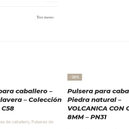
Tres meses
-20%
para caballero –
Pulsera para cabal
lavera – Colección
Piedra natural –
 C58
VOLCANICA CON 
8MM – PN31
ras de caballero
,
Pulseras de