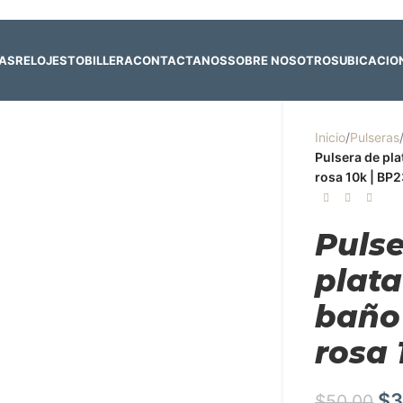
 y 4 de agosto:
Horario normal | 🎪
miércoles 5 y jueves 6 de agost
RAS
RELOJES
TOBILLERA
CONTACTANOS
SOBRE NOSOTROS
UBICACIO
Inicio
/
Pulseras
Pulsera de pl
rosa 10k | BP
Puls
plata
baño
rosa 
$
3
$
50.00