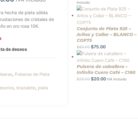
Incluido
ra hecha de plata sólida
crustaciones de cristales de
año en oro rosa 10K.
Conjunto de Plata 925 –
Aritos y Collar – BLANCO –
s
COP75
$
75.00
$
85.00
ista de deseos
Pulsera de caballero –
Infinito Cuero Café – C160
lseras
,
Pulseras de Plata
$
20.00
$
25.00
IVA Incluido
esorios
,
brazalete
,
plata