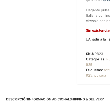
Elegante pulse
Italiana con in
circonia con b
Sin existencia
Añadir a la l
SKU:
PB23
Categorías:
Pu
925
Etiquetas:
acc
925
,
pulsera
DESCRIPCIÓN
INFORMACIÓN ADICIONAL
SHIPPING & DELIVERY