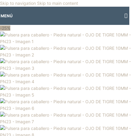
🎡
Horario especial por vacaciones agostinas
| 🛍️
3 y 4 de agosto:
Skip to navigation
Skip to main content
Horario normal | 🎪
miércoles 5 y jueves 6 de agosto:
Cerrado | ✨
MENÚ
Regresamos el viernes 7 de agosto
💙
-25%