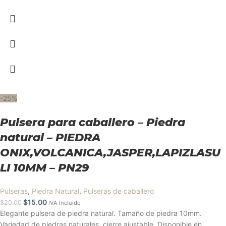
-25%
Pulsera para caballero – Piedra
natural – PIEDRA
ONIX,VOLCANICA,JASPER,LAPIZLASU
LI 10MM – PN29
Pulseras
,
Piedra Natural
,
Pulseras de caballero
$
15.00
$
20.00
IVA Incluido
Elegante pulsera de piedra natural. Tamaño de piedra 10mm.
Variedad de piedras naturales, cierre ajustable. Disponible en