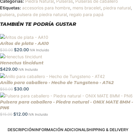
Categorías:
Piedra Natural
,
Pulseras
,
Pulseras de caballero
Etiquetas:
accesorios para hombre
,
mens bracelet
,
piedra natural
,
pulsera
,
pulsera de piedra natural
,
regalo para papá
TAMBIÉN TE PODRÍA GUSTAR
Aritos de plata - AA10
$
20.00
$
30.00
IVA Incluido
Henectus tincidunt
$
429.00
IVA Incluido
Anillo para caballero - Hecho de Tungsteno - AT42
$
30.00
$
50.00
Pulsera para caballero - Piedra natural - ONIX MATE 8MM -
PN6
$
12.00
$
15.00
IVA Incluido
DESCRIPCIÓN
INFORMACIÓN ADICIONAL
SHIPPING & DELIVERY