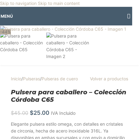
🎡
Horario especial por vacaciones agostinas
| 🛍️
3 y 4 de agosto:
Skip to navigation
Skip to main content
Horario normal | 🎪
miércoles 5 y jueves 6 de agosto:
Cerrado | ✨
MENÚ
Regresamos el viernes 7 de agosto
💙
Clic para ampliar
-44%
Inicio
/
Pulseras
/
Pulseras de cuero
Volver a productos
Pulsera para caballero – Colección
Córdoba C65
$
25.00
$
45.00
IVA Incluido
Elegante pulsera estilo omega, con detalles en cristales
de circonia, hecha de acero inoxidable 316L. Ya
disponibles en ambas sucursales y con envío a domicilio