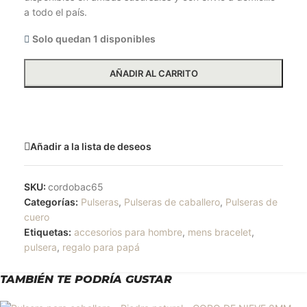
a todo el país.
Solo quedan 1 disponibles
AÑADIR AL CARRITO
Solicitar más información
Añadir a la lista de deseos
SKU:
cordobac65
Categorías:
Pulseras
,
Pulseras de caballero
,
Pulseras de
cuero
Etiquetas:
accesorios para hombre
,
mens bracelet
,
pulsera
,
regalo para papá
TAMBIÉN TE PODRÍA GUSTAR