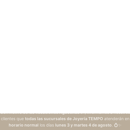
Con motivo de las
Vacaciones Agostinas
🎉, informamos a nuestros
clientes que
todas las sucursales de Joyería TEMPO
atenderán en
horario normal
los días
lunes 3 y martes 4 de agosto
. 💍✨