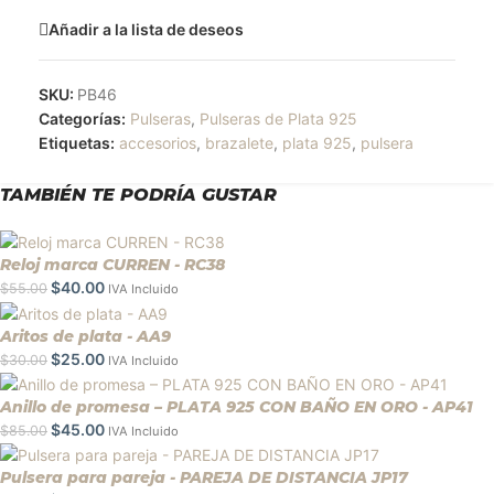
Añadir a la lista de deseos
SKU:
PB46
Categorías:
Pulseras
,
Pulseras de Plata 925
Etiquetas:
accesorios
,
brazalete
,
plata 925
,
pulsera
TAMBIÉN TE PODRÍA GUSTAR
Reloj marca CURREN - RC38
$
40.00
$
55.00
IVA Incluido
Aritos de plata - AA9
$
25.00
$
30.00
IVA Incluido
Anillo de promesa – PLATA 925 CON BAÑO EN ORO - AP41
$
45.00
$
85.00
IVA Incluido
Pulsera para pareja - PAREJA DE DISTANCIA JP17