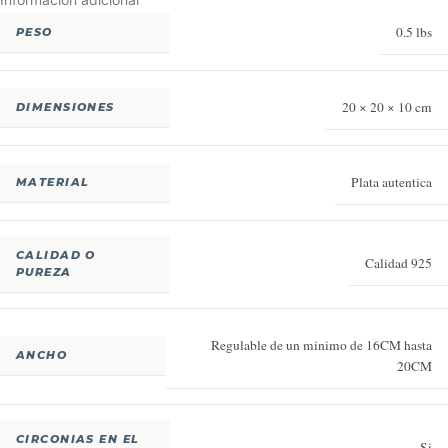
0.5 lbs
PESO
20 × 20 × 10 cm
DIMENSIONES
Plata autentica
MATERIAL
CALIDAD O
Calidad 925
PUREZA
Regulable de un minimo de 16CM hasta
ANCHO
20CM
CIRCONIAS EN EL
Si