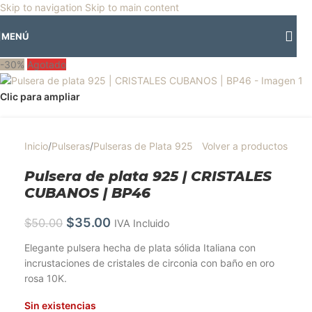
🎡
Horario especial por vacaciones agostinas
| 🛍️
3 y 4 de agosto:
Skip to navigation
Skip to main content
Horario normal | 🎪
miércoles 5 y jueves 6 de agosto:
Cerrado | ✨
MENÚ
Regresamos el viernes 7 de agosto
💙
-30%
Agotado
Clic para ampliar
Inicio
/
Pulseras
/
Pulseras de Plata 925
Volver a productos
Pulsera de plata 925 | CRISTALES
CUBANOS | BP46
$
35.00
$
50.00
IVA Incluido
Elegante pulsera hecha de plata sólida Italiana con
incrustaciones de cristales de circonia con baño en oro
rosa 10K.
Sin existencias