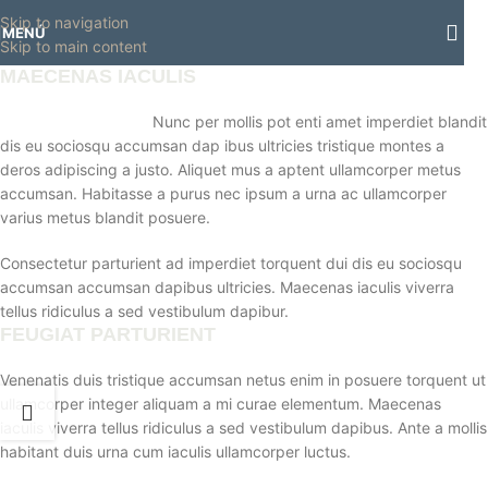
Horario normal | 🎪
miércoles 5 y jueves 6 de agosto:
Cerrado | ✨
Skip to navigation
MENÚ
Regresamos el viernes 7 de agosto
💙
Skip to main content
MAECENAS IACULIS
Nunc per mollis pot enti amet imperdiet blandit
dis eu sociosqu accumsan dap ibus ultricies tristique montes a
deros adipiscing a justo. Aliquet mus a aptent ullamcorper metus
accumsan. Habitasse a purus nec ipsum a urna ac ullamcorper
varius metus blandit posuere.
Consectetur parturient ad imperdiet torquent dui dis eu sociosqu
accumsan accumsan dapibus ultricies. Maecenas iaculis viverra
tellus ridiculus a sed vestibulum dapibur.
FEUGIAT PARTURIENT
Venenatis duis tristique accumsan netus enim in posuere torquent ut
ullamcorper integer aliquam a mi curae elementum. Maecenas
iaculis viverra tellus ridiculus a sed vestibulum dapibus. Ante a mollis
habitant duis urna cum iaculis ullamcorper luctus.