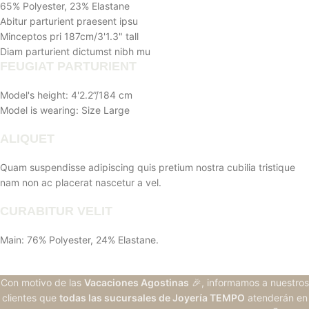
65% Polyester, 23% Elastane
Abitur parturient praesent ipsu
Minceptos pri 187cm/3'1.3" tall
Diam parturient dictumst nibh mu
FEUGIAT PARTURIENT
Model's height: 4'2.2”/184 cm
Model is wearing: Size Large
ALIQUET
Quam suspendisse adipiscing quis pretium nostra cubilia tristique
nam non ac placerat nascetur a vel.
CURABITUR VELIT
Main: 76% Polyester, 24% Elastane.
Con motivo de las
Vacaciones Agostinas
🎉, informamos a nuestros
clientes que
todas las sucursales de Joyería TEMPO
atenderán en