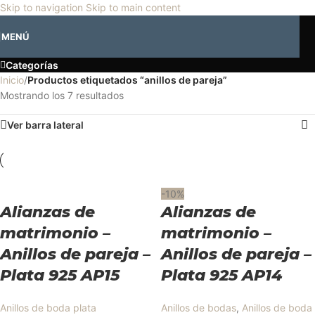
🎡
Horario especial por vacaciones agostinas
| 🛍️
3 y 4 de agosto:
Skip to navigation
Skip to main content
Horario normal | 🎪
miércoles 5 y jueves 6 de agosto:
Cerrado | ✨
anillos de pareja
MENÚ
Regresamos el viernes 7 de agosto
💙
Categorías
Inicio
/
Productos etiquetados “anillos de pareja”
Mostrando los 7 resultados
Ver barra lateral
-10%
Alianzas de
Alianzas de
matrimonio –
matrimonio –
Anillos de pareja –
Anillos de pareja –
Plata 925 AP15
Plata 925 AP14
Anillos de boda plata
Anillos de bodas
,
Anillos de boda