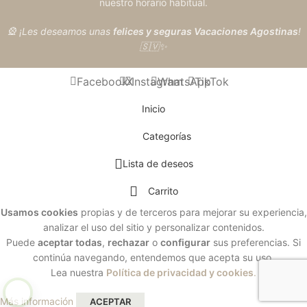
nuestro horario habitual.
🎡 ¡Les deseamos unas
felices y seguras Vacaciones Agostinas
!
🇸🇻✨
Facebook
X
Instagram
WhatsApp
TikTok
Inicio
Categorías
Lista de deseos
Carrito
Usamos cookies
propias y de terceros para mejorar su experiencia,
analizar el uso del sitio y personalizar contenidos.
Puede
aceptar todas
,
rechazar
o
configurar
sus preferencias. Si
continúa navegando, entendemos que acepta su uso.
Lea nuestra
Política de privacidad y cookies
.
Más información
ACEPTAR