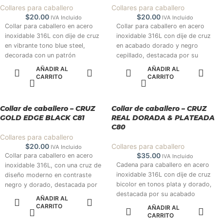
Collares para caballero
Collares para caballero
$
20.00
$
20.00
IVA Incluido
IVA Incluido
Collar para caballero en acero
Collar para caballero en acero
inoxidable 316L con dije de cruz
inoxidable 316L con dije de cruz
en vibrante tono blue steel,
en acabado dorado y negro
decorada con un patrón
cepillado, destacada por su
metálico en relieve y un acento
doble capa y Collar para
AÑADIR AL
AÑADIR AL
brillante al centro. Una pieza
caballero en acero inoxidable
CARRITO
CARRITO
moderna, llamativa y con fuerte
316L con dije de cruz en
presencia visual. Colección
acabado negro y plata
2025. #TuEstiloTempo
martillada, realzada con un
Collar de caballero – CRUZ
Collar de caballero – CRUZ
detalle central brillante tipo
GOLD EDGE BLACK C81
REAL DORADA & PLATEADA
pavé. Un diseño moderno,
C80
masculino y de alta presencia
Collares para caballero
visual. Colección 2025.
$
20.00
Collares para caballero
IVA Incluido
#TuEstiloTempo
$
35.00
Collar para caballero en acero
IVA Incluido
Cadena para caballero en acero
inoxidable 316L, con una cruz de
inoxidable 316L con dije de cruz
diseño moderno en contraste
bicolor en tonos plata y dorado,
negro y dorado, destacada por
destacada por su acabado
sus bordes facetados y
AÑADIR AL
brillante y la figura central en
acabado brillante. Una pieza
CARRITO
AÑADIR AL
relieve, ideal para un estilo
llamativa y elegante que aporta
CARRITO