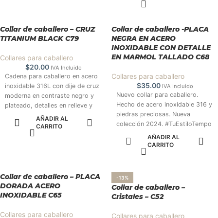
clásico y elegante. Colección
carácter y presencia al estilo
2025. #TuEstiloTempo
masculino.Colección 2025.
#TuEstiloTempo
Collar de caballero – CRUZ
Collar de caballero -PLACA
TITANIUM BLACK C79
NEGRA EN ACERO
INOXIDABLE CON DETALLE
EN MARMOL TALLADO C68
Collares para caballero
$
20.00
IVA Incluido
Collares para caballero
Cadena para caballero en acero
$
35.00
inoxidable 316L con dije de cruz
IVA Incluido
Nuevo collar para caballero.
moderna en contraste negro y
Hecho de acero inoxidable 316 y
plateado, detalles en relieve y
piedras preciosas. Nueva
acentos brillantes que aportan
AÑADIR AL
colección 2024. #TuEstiloTempo
un estilo masculino y elegante.
CARRITO
Colección 2025. #TuEstiloTempo
AÑADIR AL
CARRITO
Collar de caballero – PLACA
-13%
DORADA ACERO
Collar de caballero –
INOXIDABLE C65
Cristales – C52
Collares para caballero
Collares para caballero