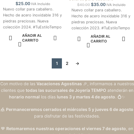
$
25.00
IVA Incluido
$
35.00
$
40.00
IVA Incluido
Nuevo collar para caballero.
Nuevo collar para caballero.
Hecho de acero inoxidable 316 y
Hecho de acero inoxidable 316 y
piedras preciosas. Nueva
piedras preciosas. Nueva
colección 2024. #TuEstiloTempo
colección 2023. #TuEstiloTempo
AÑADIR AL
AÑADIR AL
CARRITO
CARRITO
1
2
→
Con motivo de las
Vacaciones Agostinas
🎉, informamos a nuestros
clientes que
todas las sucursales de Joyería TEMPO
atenderán en
horario normal
los días
lunes 3 y martes 4 de agosto
. 💍✨
🎪
Permaneceremos cerrados el miércoles 5 y jueves 6 de agosto
para disfrutar de las festividades.
💙
Retomaremos nuestras operaciones el viernes 7 de agosto
, en