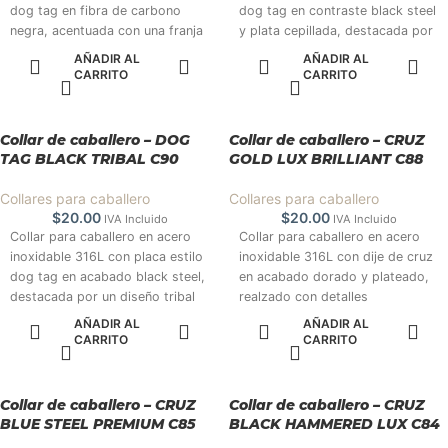
dog tag en fibra de carbono
dog tag en contraste black steel
negra, acentuada con una franja
y plata cepillada, destacada por
plateada decorada con
líneas geométricas en relieve
AÑADIR AL
AÑADIR AL
microbrillos. Una pieza moderna,
que aportan un look moderno,
CARRITO
CARRITO
resistente y de estilo premium.
limpio y masculino. Colección
Colección 2025. #TuEstiloTempo
2025. #TuEstiloTempo
Collar de caballero – DOG
Collar de caballero – CRUZ
TAG BLACK TRIBAL C90
GOLD LUX BRILLIANT C88
Collares para caballero
Collares para caballero
$
20.00
$
20.00
IVA Incluido
IVA Incluido
Collar para caballero en acero
Collar para caballero en acero
inoxidable 316L con placa estilo
inoxidable 316L con dije de cruz
dog tag en acabado black steel,
en acabado dorado y plateado,
destacada por un diseño tribal
realzado con detalles
geométrico en relieve que
geométricos y una línea central
AÑADIR AL
AÑADIR AL
aporta fuerza, carácter y un
de microbrillos que aporta
CARRITO
CARRITO
estilo totalmente moderno.
elegancia y presencia. Una pieza
Colección 2025. #TuEstiloTempo
llamativa, refinada y de estilo
sofisticado. Colección 2025.
Collar de caballero – CRUZ
Collar de caballero – CRUZ
#TuEstiloTempo
BLUE STEEL PREMIUM C85
BLACK HAMMERED LUX C84