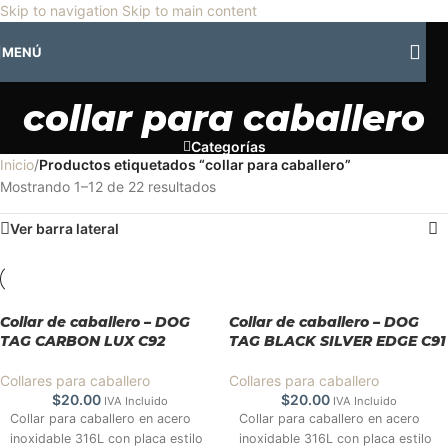
🎡
Horario especial por vacaciones agostinas
| 🛍️
3 y 4 de agosto:
Skip to navigation
Skip to main content
Horario normal | 🎪
miércoles 5 y jueves 6 de agosto:
Cerrado | ✨
MENÚ
Regresamos el viernes 7 de agosto
💙
collar para caballero
Categorías
Inicio
/
Productos etiquetados “collar para caballero”
Mostrando 1–12 de 22 resultados
Ver barra lateral
Collar de caballero – DOG
Collar de caballero – DOG
TAG CARBON LUX C92
TAG BLACK SILVER EDGE C91
Collares para caballero
Collares para caballero
$
20.00
$
20.00
IVA Incluido
IVA Incluido
Collar para caballero en acero
Collar para caballero en acero
inoxidable 316L con placa estilo
inoxidable 316L con placa estilo