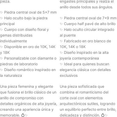
pieza.
engastes principales y realza el
anillo desde todos sus ángulos.
✨ Piedra central oval de 5x7 mm
✨ Halo oculto bajo la piedra
✨ Piedra central oval de 7x9 mm
principal
✨ Cuerpo half pavé de alto brillo
✨ Cuerpo con diseño floral y
✨ Halo oculto circular integrado
gemas distribuidas
al puente
individualmente
✨ Fabricado en oro blanco de
✨ Disponible en oro de 10K, 14K
10K, 14K o 18K
y 18K
✨ Diseño inspirado en la alta
✨ Personalizable con diamante o
joyería contemporánea
piedras de laboratorio
✨ Ideal para quienes buscan
✨ Diseño romántico inspirado en
elegancia clásica con detalles
la naturaleza
exclusivos
Una pieza femenina y elegante
Una pieza sofisticada que
que fusiona el brillo clásico de un
combina el romanticismo del
anillo de compromiso con
corte oval con elementos
detalles orgánicos de alta joyería,
arquitectónicos sutiles, logrando
creando una apariencia única y
un equilibrio perfecto entre brillo,
memorable. 💍✨
delicadeza y distinción. 💍✨