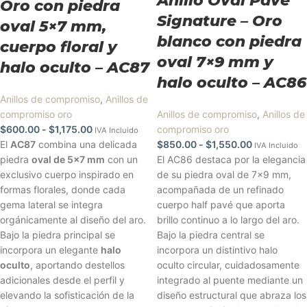
Anillo Oval Pavé
Oro con piedra
Signature – Oro
oval 5×7 mm,
blanco con piedra
cuerpo floral y
oval 7×9 mm y
halo oculto – AC87
halo oculto – AC86
Anillos de compromiso
,
Anillos de
compromiso oro
Anillos de compromiso
,
Anillos de
$
600.00
-
$
1,175.00
compromiso oro
IVA Incluido
El
AC87
combina una delicada
$
850.00
-
$
1,550.00
IVA Incluido
piedra
oval de 5x7 mm
con un
El AC86 destaca por la elegancia
exclusivo cuerpo inspirado en
de su piedra oval de 7x9 mm,
formas florales, donde cada
acompañada de un refinado
gema lateral se integra
cuerpo half pavé que aporta
orgánicamente al diseño del aro.
brillo continuo a lo largo del aro.
Bajo la piedra principal se
Bajo la piedra central se
incorpora un elegante
halo
incorpora un distintivo halo
oculto
, aportando destellos
oculto circular, cuidadosamente
adicionales desde el perfil y
integrado al puente mediante un
elevando la sofisticación de la
diseño estructural que abraza los