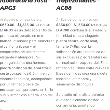
laboratorio rosa –
trapezoidales –
APG3
AC88
Anillos de promesa de oro
Anillos de compromiso oro
$
650.00
-
$
1,235.00
$
850.00
-
$
1,550.00
IVA Incluido
IVA Incluido
El
APG3
es un delicado anillo de
El
AC88
combina la suavidad y
promesa elaborado en
oro
feminidad de una elegante
blanco
, diseñado para simbolizar
piedra central corte oval,
el cariño, la ilusión y el
tamaño 7x9m,
con la
compromiso de una manera
sofisticación arquitectónica de
elegante y atemporal. Su
sus exclusivas piedras laterales
protagonista es una hermosa
de inspiración
trapezoidal
. Este
piedra corindón de laboratorio
refinado equilibrio entre curvas y
corte corazón de 6.5 mm
en un
líneas definidas crea una silueta
vibrante tono rosa, acompañada
moderna, atemporal y
por un refinado pavé de
sumamente distinguida.
moissanitas
que aporta un brillo
Su diseño minimalista permite
sutil y armonioso a cada lado del
que cada elemento destaque
aro.
con armonía, aportando