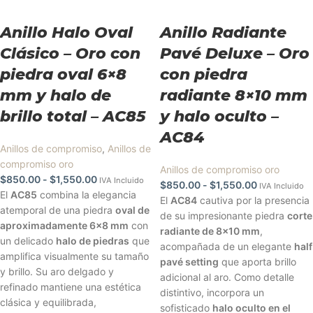
Anillo Halo Oval
Anillo Radiante
Clásico – Oro con
Pavé Deluxe – Oro
piedra oval 6×8
con piedra
mm y halo de
radiante 8×10 mm
brillo total – AC85
y halo oculto –
AC84
Anillos de compromiso
,
Anillos de
compromiso oro
Anillos de compromiso oro
$
850.00
-
$
1,550.00
IVA Incluido
$
850.00
-
$
1,550.00
IVA Incluido
El
AC85
combina la elegancia
El
AC84
cautiva por la presencia
atemporal de una piedra
oval de
de su impresionante piedra
corte
aproximadamente 6x8 mm
con
radiante de 8x10 mm
,
un delicado
halo de piedras
que
acompañada de un elegante
half
amplifica visualmente su tamaño
pavé setting
que aporta brillo
y brillo. Su aro delgado y
adicional al aro. Como detalle
refinado mantiene una estética
distintivo, incorpora un
clásica y equilibrada,
sofisticado
halo oculto en el