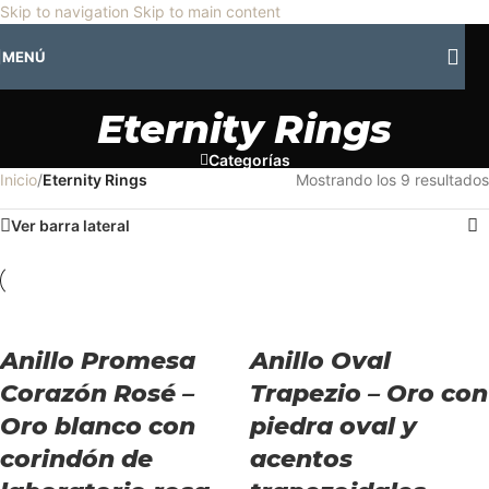
🎡
Horario especial por vacaciones agostinas
| 🛍️
3 y 4 de agosto:
Skip to navigation
Skip to main content
Horario normal | 🎪
miércoles 5 y jueves 6 de agosto:
Cerrado | ✨
MENÚ
Regresamos el viernes 7 de agosto
💙
Eternity Rings
Categorías
Inicio
/
Eternity Rings
Mostrando los 9 resultados
Ver barra lateral
Anillo Promesa
Anillo Oval
Corazón Rosé –
Trapezio – Oro con
Oro blanco con
piedra oval y
corindón de
acentos