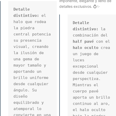
imponente, elegante y lleno de
detalles exclusivos. 💍✨
Detalle 
distintivo:
 el 
halo que rodea 
Detalle 
la piedra 
distintivo:
 la 
central potencia 
combinación del 
su presencia 
half pavé
 con el 
visual, creando 
halo oculto
 crea 
la ilusión de 
un juego de 
una gema de 
luces 
mayor tamaño y 
excepcional 
aportando un 
desde cualquier 
brillo uniforme 
perspectiva. 
desde cualquier 
Mientras el 
ángulo. Su 
cuerpo pavé 
diseño 
aporta un brillo 
equilibrado y 
continuo al aro, 
atemporal lo 
el halo oculto 
convierte en una 