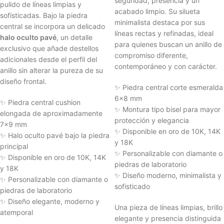
seguridad, presencia y un
pulido de líneas limpias y
acabado limpio. Su silueta
sofisticadas. Bajo la piedra
minimalista destaca por sus
central se incorpora un delicado
líneas rectas y refinadas, ideal
halo oculto pavé
, un detalle
para quienes buscan un anillo de
exclusivo que añade destellos
compromiso diferente,
adicionales desde el perfil del
contemporáneo y con carácter.
anillo sin alterar la pureza de su
diseño frontal.
✨ Piedra central corte esmeralda
6x8 mm
✨ Piedra central cushion
✨ Montura tipo bisel para mayor
elongada de aproximadamente
protección y elegancia
7x9 mm
✨ Disponible en oro de 10K, 14K
✨ Halo oculto pavé bajo la piedra
y 18K
principal
✨ Personalizable con diamante o
✨ Disponible en oro de 10K, 14K
piedras de laboratorio
y 18K
✨ Diseño moderno, minimalista y
✨ Personalizable con diamante o
sofisticado
piedras de laboratorio
✨ Diseño elegante, moderno y
Una pieza de líneas limpias, brillo
atemporal
elegante y presencia distinguida