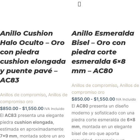
Anillo Cushion
Anillo Esmeralda
Halo Oculto – Oro
Bisel – Oro con
con piedra
piedra corte
cushion elongada
esmeralda 6×8
y puente pavé –
mm – AC80
AC83
Anillos de compromiso
,
Anillos de
compromiso oro
Anillos de compromiso
,
Anillos de
$
850.00
-
$
1,550.00
IVA Incluido
compromiso oro
El
AC80
presenta un diseño
$
850.00
-
$
1,550.00
IVA Incluido
moderno y sofisticado con una
El
AC83
presenta una elegante
piedra corte esmeralda de
6x8
piedra
cushion elongada
,
mm
, montada en un elegante
estimada en aproximadamente
bisel de oro que aporta
7x9 mm
, montada sobre un aro