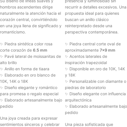
Su diseño de líneas suaves y
presencia y luminosidad sin
hombros ascendentes dirige
recurrir a detalles excesivos. Una
naturalmente la atención hacia el
propuesta ideal para quienes
corazón central, convirtiéndolo
buscan un anillo clásico
en una joya llena de significado y
reinterpretado desde una
romanticismo.
perspectiva contemporánea.
✨ Piedra sintética color rosa
✨ Piedra central corte oval de
corte corazón de
6.5 mm
aproximadamente
7x9 mm
✨ Pavé lateral de moissanitas de
✨ Acentos laterales de
alto brillo
inspiración trapezoidal
✨ Anillo en forma de tiaara
✨ Disponible en oro de 10K, 14K
✨ Elaborado en oro blanco de
y 18K
10K, 14K o 18K
✨ Personalizable con diamante o
✨ Diseño elegante y romántico
piedras de laboratorio
para promesa o regalo especial
✨ Diseño elegante con influencia
✨ Elaborado artesanalmente bajo
arquitectónica
pedido
✨ Elaborado artesanalmente bajo
pedido
Una joya creada para expresar
sentimientos sinceros y celebrar
Una pieza sofisticada que