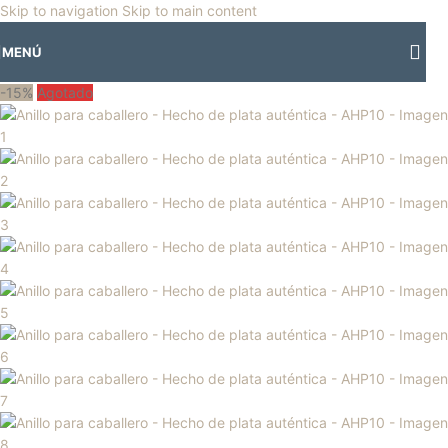
🎡
Horario especial por vacaciones agostinas
| 🛍️
3 y 4 de agosto:
Skip to navigation
Skip to main content
Horario normal | 🎪
miércoles 5 y jueves 6 de agosto:
Cerrado | ✨
MENÚ
Regresamos el viernes 7 de agosto
💙
-15%
Agotado