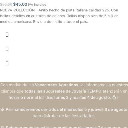
$
45.00
$
55.00
IVA Incluido
NUEVA COLECCIÓN - Anillo hecho de plata italiana calidad 925. Con
bellos detalles en cristales de colores. Tallas disponibles de 5 a 9 en
medida americana. Envío a domicilio a todo el país.
Con motivo de las
Vacaciones Agostinas
🎉, informamos a nuestros
clientes que
todas las sucursales de Joyería TEMPO
atenderán en
horario normal
los días
lunes 3 y martes 4 de agosto
. 💍✨
🎪
Permaneceremos cerrados el miércoles 5 y jueves 6 de agosto
para disfrutar de las festividades.
💙
Retomaremos nuestras operaciones el viernes 7 de agosto
, en