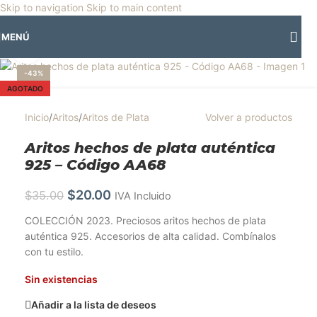
🎡
Horario especial por vacaciones agostinas
| 🛍️
3 y 4 de agosto:
Skip to navigation
Skip to main content
Horario normal | 🎪
miércoles 5 y jueves 6 de agosto:
Cerrado | ✨
MENÚ
Regresamos el viernes 7 de agosto
💙
Clic para ampliar
-43%
AGOTADO
Inicio
/
Aritos
/
Aritos de Plata
Volver a productos
Aritos hechos de plata auténtica
925 – Código AA68
$
20.00
$
35.00
IVA Incluido
COLECCIÓN 2023. Preciosos aritos hechos de plata
auténtica 925. Accesorios de alta calidad. Combínalos
con tu estilo.
Sin existencias
Añadir a la lista de deseos