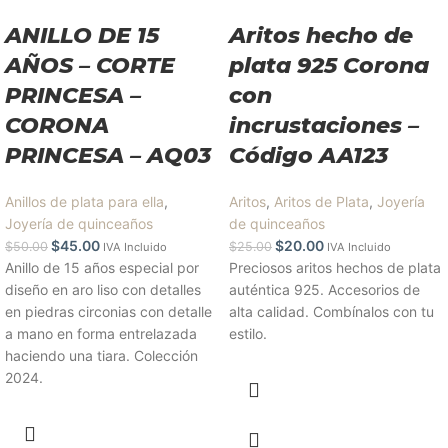
ANILLO DE 15
Aritos hecho de
AÑOS – CORTE
plata 925 Corona
PRINCESA –
con
CORONA
incrustaciones –
PRINCESA – AQ03
Código AA123
Anillos de plata para ella
,
Aritos
,
Aritos de Plata
,
Joyería
Joyería de quinceaños
de quinceaños
$
45.00
$
20.00
$
50.00
$
25.00
IVA Incluido
IVA Incluido
Anillo de 15 años especial por
Preciosos aritos hechos de plata
diseño en aro liso con detalles
auténtica 925. Accesorios de
en piedras circonias con detalle
alta calidad. Combínalos con tu
a mano en forma entrelazada
estilo.
haciendo una tiara. Colección
2024.