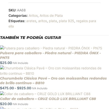
SKU:
AA68
Categorías:
Aritos
,
Aritos de Plata
Etiquetas:
aretes
,
aritos
,
plata
,
plata 925
,
regalos para
ella
TAMBIÉN TE PODRÍA GUSTAR
Pulsera para caballero - Piedra natural - PIEDRA ÓNIX -
PN75
$
25.00
IVA Incluido
Churumbela Clásica Pavé – Oro con moissanitas redondas
de brillo continuo – BB10
$
475.00
-
$
925.00
IVA Incluido
Collar de caballero – CRUZ GOLD LUX BRILLIANT C88
$
20.00
IVA Incluido