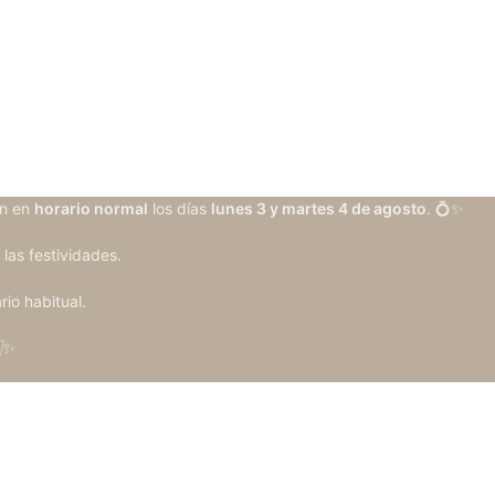
n en
horario normal
los días
lunes 3 y martes 4 de agosto
. 💍✨
 las festividades.
rio habitual.
✨