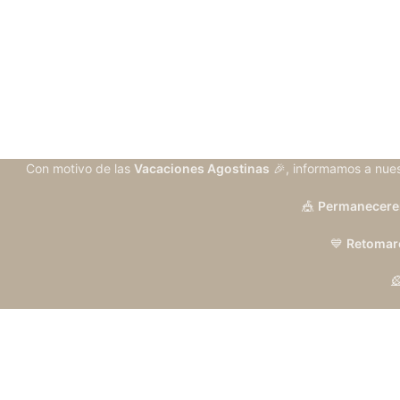
Con motivo de las
Vacaciones Agostinas
🎉, informamos a nues
🎪
Permanecerem
💙
Retomare
