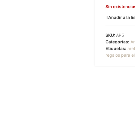
Sin existencia
Añadir a la l
SKU:
AP5
Categorías:
Ar
Etiquetas:
are
regalos para el