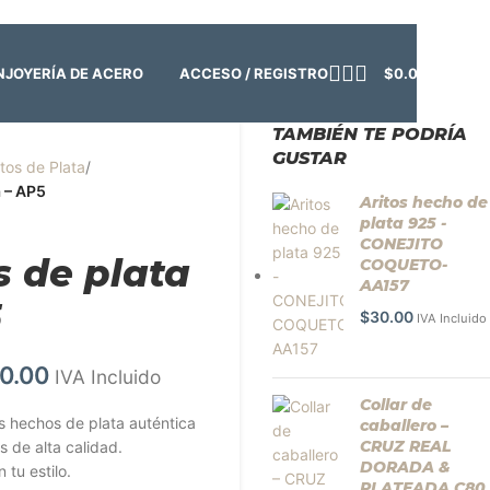
o:
Cerrado | ✨
Regresamos el viernes 7 de agosto
💙
ACCESO / REGISTRO
$
0.00
N
JOYERÍA DE ACERO
TAMBIÉN TE PODRÍA
GUSTAR
itos de Plata
/
a – AP5
Aritos hecho de
plata 925 -
CONEJITO
s de plata
COQUETO-
AA157
5
$
30.00
IVA Incluido
0.00
IVA Incluido
Collar de
os hechos de plata auténtica
caballero –
CRUZ REAL
s de alta calidad.
DORADA &
 tu estilo.
PLATEADA C80