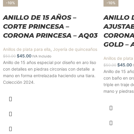
-10%
-10%
ANILLO DE 15 AÑOS –
ANILLO 
CORTE PRINCESA –
AJUSTAB
CORONA PRINCESA – AQ03
CORONA
GOLD – 
Anillos de plata para ella
,
Joyería de quinceaños
$
45.00
$
50.00
IVA Incluido
Anillos de plata
Anillo de 15 años especial por diseño en aro liso
$
45.00
$
50.00
con detalles en piedras circonias con detalle a
Anillo de 15 año
mano en forma entrelazada haciendo una tiara.
con baño en oro
Colección 2024.
triple en traje
mano y piedras 