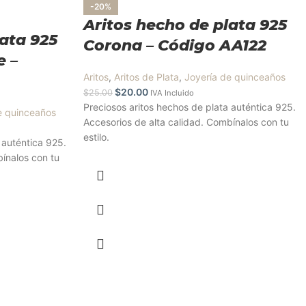
-20%
Aritos hecho de plata 925
lata 925
Corona – Código AA122
e –
Aritos
,
Aritos de Plata
,
Joyería de quinceaños
$
20.00
$
25.00
IVA Incluido
Preciosos aritos hechos de plata auténtica 925.
e quinceaños
Accesorios de alta calidad. Combínalos con tu
estilo.
 auténtica 925.
bínalos con tu