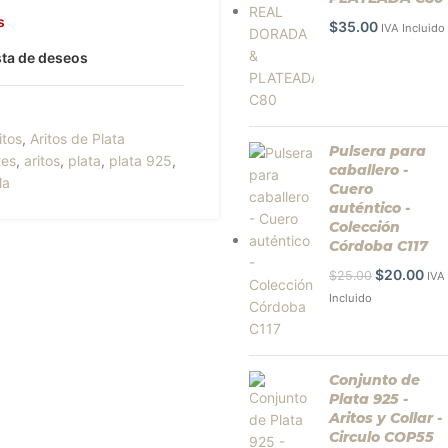
s
$
35.00
IVA Incluido
ista de deseos
itos
,
Aritos de Plata
Pulsera para
tes
,
aritos
,
plata
,
plata 925
,
caballero -
la
Cuero
auténtico -
Colección
Córdoba C117
$
20.00
$
25.00
IVA
Incluido
Conjunto de
Plata 925 -
Aritos y Collar -
Circulo COP55