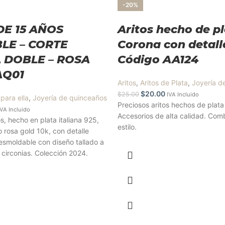
-20%
DE 15 AÑOS
Aritos hecho de p
LE – CORTE
Corona con detall
 DOBLE – ROSA
Código AA124
AQ01
Aritos
,
Aritos de Plata
,
Joyería d
$
20.00
$
25.00
IVA Incluido
 para ella
,
Joyería de quinceaños
Preciosos aritos hechos de plata
IVA Incluido
Accesorios de alta calidad. Com
s, hecho en plata italiana 925,
estilo.
 rosa gold 10k, con detalle
 desmoldable con diseño tallado a
circonias. Colección 2024.