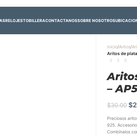
 y 4 de agosto:
Horario normal | 🎪
miércoles 5 y jueves 6 de agost
RAS
RELOJES
TOBILLERA
CONTACTANOS
SOBRE NOSOTROS
UBICACIO
Inicio
/
Aritos
/
Ar
Aritos de plat
Arito
– AP
$
2
$
30.00
Preciosos arit
925. Accesorio
Combínalos con