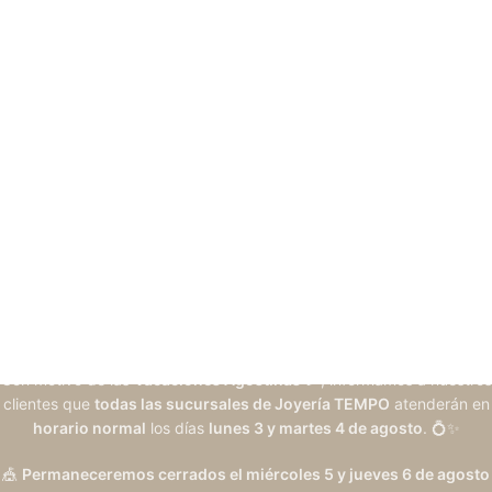
Con motivo de las
Vacaciones Agostinas
🎉, informamos a nuestros
clientes que
todas las sucursales de Joyería TEMPO
atenderán en
horario normal
los días
lunes 3 y martes 4 de agosto
. 💍✨
🎪
Permaneceremos cerrados el miércoles 5 y jueves 6 de agosto