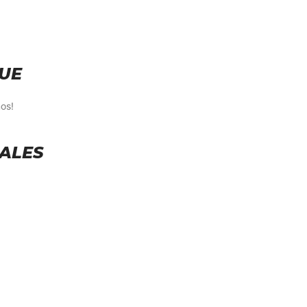
UE
os!
SALES