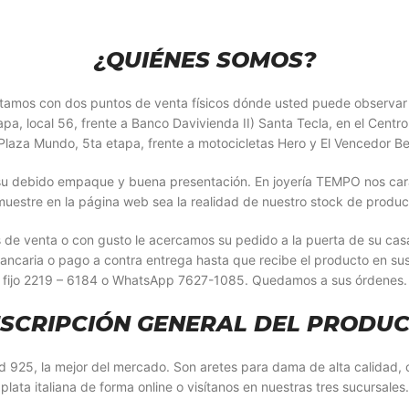
¿QUIÉNES SOMOS?
Contamos con dos puntos de venta físicos dónde usted puede observa
, local 56, frente a Banco Davivienda II) Santa Tecla, en el Centro 
laza Mundo, 5ta etapa, frente a motocicletas Hero y El Vencedor Be
u debido empaque y buena presentación. En joyería TEMPO nos caract
muestre en la página web sea la realidad de nuestro stock de produc
s de venta o con gusto le acercamos su pedido a la puerta de su ca
bancaria o pago a contra entrega hasta que recibe el producto en su
fijo 2219 – 6184 o WhatsApp 7627-1085. Quedamos a sus órdenes.
SCRIPCIÓN GENERAL DEL PRODU
dad 925, la mejor del mercado. Son aretes para dama de alta calidad
plata italiana de forma online o visítanos en nuestras tres sucursales.