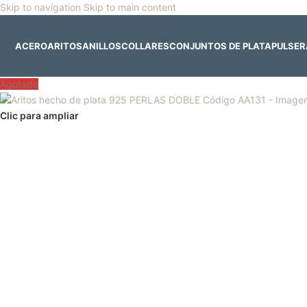
Skip to navigation
Skip to main content
🎡
Horario especial por vacaciones agostinas
| 🛍️
3
ACERO
ARITOS
ANILLOS
COLLARES
CONJUNTOS DE PLATA
PULSE
Agotado
Clic para ampliar