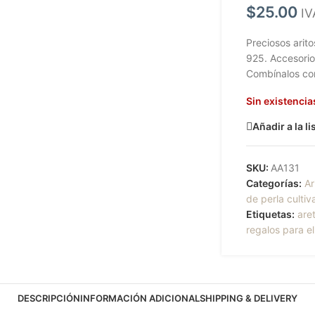
$
25.00
IV
Preciosos arit
925. Accesorio
Combínalos con
Sin existencia
Añadir a la l
SKU:
AA131
Categorías:
Ar
de perla culti
Etiquetas:
are
regalos para el
DESCRIPCIÓN
INFORMACIÓN ADICIONAL
SHIPPING & DELIVERY