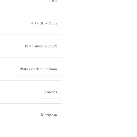
1 lbs
40 × 30 × 5 cm
Plata auténtica 925
Plata esterlina italiana
3 meses
Mariposa