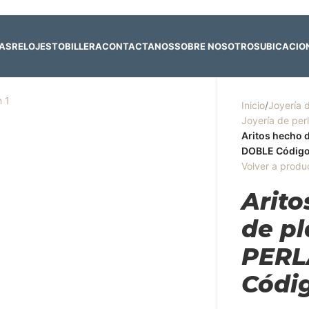
 y 4 de agosto:
Horario normal | 🎪
miércoles 5 y jueves 6 de agost
RAS
RELOJES
TOBILLERA
CONTACTANOS
SOBRE NOSOTROS
UBICACIO
Inicio
/
Joyería 
Joyería de per
Aritos hecho 
DOBLE Código
Volver a produ
Arito
de pl
PERL
Códi