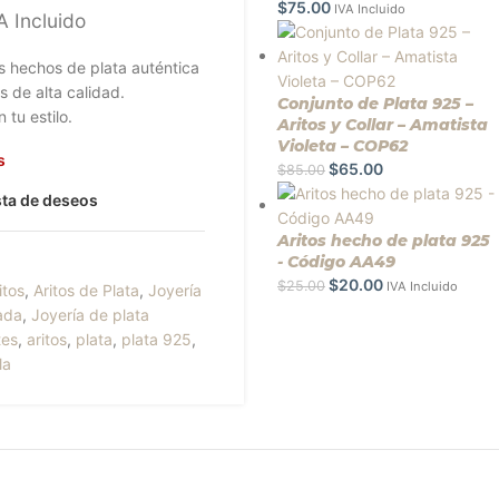
$
75.00
IVA Incluido
A Incluido
os hechos de plata auténtica
s de alta calidad.
Conjunto de Plata 925 –
 tu estilo.
Aritos y Collar – Amatista
Violeta – COP62
s
$
65.00
$
85.00
ista de deseos
Aritos hecho de plata 925
- Código AA49
$
20.00
$
25.00
IVA Incluido
itos
,
Aritos de Plata
,
Joyería
vada
,
Joyería de plata
tes
,
aritos
,
plata
,
plata 925
,
la