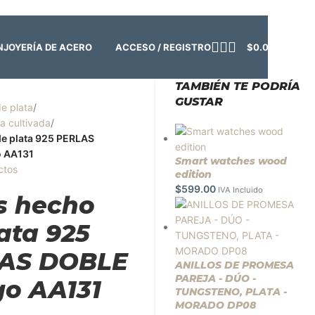
o:
Cerrado | ✨
Regresamos el viernes 7 de agosto
💙
ACCESO / REGISTRO
$
0.00
N
JOYERÍA DE ACERO
TAMBIÉN TE PODRÍA
GUSTAR
de plata
/
la cultivada
/
de plata 925 PERLAS
 AA131
Smart watches wood
ctos
edition
$
599.00
IVA Incluido
s hecho
ata 925
AS DOBLE
ANILLOS DE PROMESA
PAREJA - DÚO -
go AA131
TUNGSTENO, PLATA -
MORADO DP08