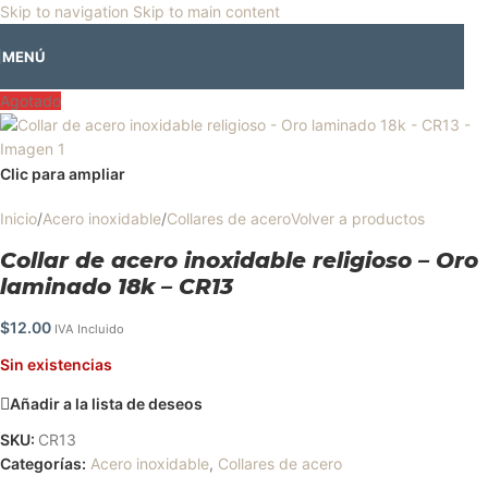
🎡
Horario especial por vacaciones agostinas
| 🛍️
3 y 4 de agosto:
Skip to navigation
Skip to main content
Horario normal | 🎪
miércoles 5 y jueves 6 de agosto:
Cerrado | ✨
MENÚ
Regresamos el viernes 7 de agosto
💙
Agotado
Clic para ampliar
Inicio
/
Acero inoxidable
/
Collares de acero
Volver a productos
Collar de acero inoxidable religioso – Oro
laminado 18k – CR13
$
12.00
IVA Incluido
Sin existencias
Añadir a la lista de deseos
SKU:
CR13
Categorías:
Acero inoxidable
,
Collares de acero