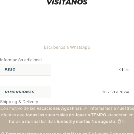
VISÍTANOS
Escríbenos a WhatsApp
Información adicional
01 lbs
PESO
20 × 30 × 20 cm
DIMENSIONES
Shipping & Delivery
Con motivo de las
Vacaciones Agostinas
🎉, informamos a nuestros
clientes que
todas las sucursales de Joyería TEMPO
atenderán en
horario normal
los días
lunes 3 y martes 4 de agosto
. 💍✨
🎪
Permaneceremos cerrados el miércoles 5 y jueves 6 de agosto