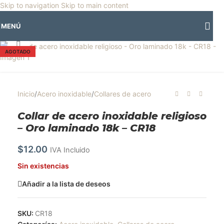
🎡
Horario especial por vacaciones agostinas
| 🛍️
3 y 4 de agosto:
Skip to navigation
Skip to main content
Horario normal | 🎪
miércoles 5 y jueves 6 de agosto:
Cerrado | ✨
MENÚ
Regresamos el viernes 7 de agosto
💙
Clic para ampliar
AGOTADO
Inicio
/
Acero inoxidable
/
Collares de acero
Collar de acero inoxidable religioso
– Oro laminado 18k – CR18
$
12.00
IVA Incluido
Sin existencias
Añadir a la lista de deseos
SKU:
CR18