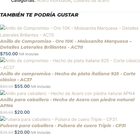
Categorías:
Acero inoxidable
,
Collares de acero
TAMBIÉN TE PODRÍA GUSTAR
Anillo de Compromiso - Oro 10K - Moissanita Marquesa –
Detalles Laterales Brillantes - AC70
$
750.00
IVA Incluido
Anillo de compromiso - Hecho de plata italiana 925 - Corte
clásico - AC37
$
55.00
$
80.00
IVA Incluido
Anillo para caballero - Hecho de Acero con piedra natural
APN4
$
20.00
$
30.00
Pulsera para caballero - Pulsera de cuero Triple - CP31
$
20.00
$
25.00
IVA Incluido