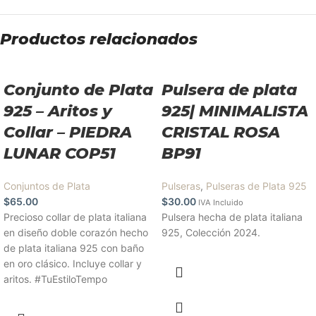
Productos relacionados
Conjunto de Plata
Pulsera de plata
925 – Aritos y
925| MINIMALISTA
Collar – PIEDRA
CRISTAL ROSA
LUNAR COP51
BP91
Conjuntos de Plata
Pulseras
,
Pulseras de Plata 925
$
65.00
$
30.00
IVA Incluido
Precioso collar de plata italiana
Pulsera hecha de plata italiana
en diseño doble corazón hecho
925, Colección 2024.
de plata italiana 925 con baño
en oro clásico. Incluye collar y
aritos. #TuEstiloTempo