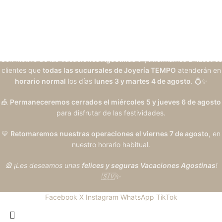
Con motivo de las
Vacaciones Agostinas
🎉, informamos a nuestros
clientes que
todas las sucursales de Joyería TEMPO
atenderán en
horario normal
los días
lunes 3 y martes 4 de agosto
. 💍✨
🎪
Permaneceremos cerrados el miércoles 5 y jueves 6 de agosto
para disfrutar de las festividades.
💙
Retomaremos nuestras operaciones el viernes 7 de agosto
, en
nuestro horario habitual.
🎡 ¡Les deseamos unas
felices y seguras Vacaciones Agostinas
!
🇸🇻✨
Facebook
X
Instagram
WhatsApp
TikTok