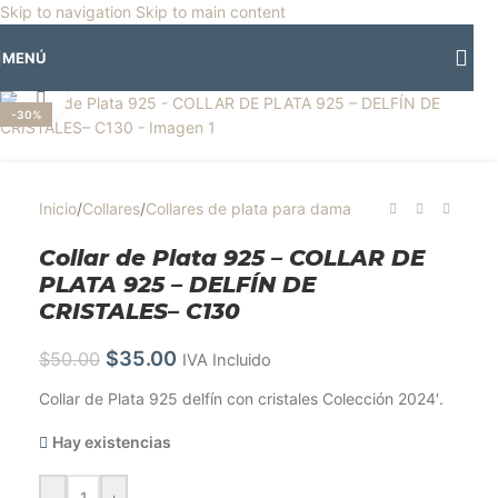
🎡
Horario especial por vacaciones agostinas
| 🛍️
3 y 4 de agosto:
Skip to navigation
Skip to main content
Horario normal | 🎪
miércoles 5 y jueves 6 de agosto:
Cerrado | ✨
MENÚ
Regresamos el viernes 7 de agosto
💙
Clic para ampliar
-30%
Inicio
/
Collares
/
Collares de plata para dama
Collar de Plata 925 – COLLAR DE
PLATA 925 – DELFÍN DE
CRISTALES– C130
$
35.00
$
50.00
IVA Incluido
Collar de Plata 925 delfín con cristales Colección 2024′.
Hay existencias
-
+