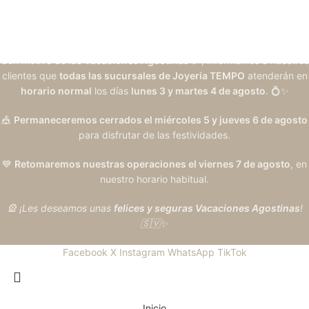
Con motivo de las
Vacaciones Agostinas
🎉, informamos a nuestros
clientes que
todas las sucursales de Joyería TEMPO
atenderán en
horario normal
los días
lunes 3 y martes 4 de agosto
. 💍✨
🎪
Permaneceremos cerrados el miércoles 5 y jueves 6 de agosto
para disfrutar de las festividades.
💙
Retomaremos nuestras operaciones el viernes 7 de agosto
, en
nuestro horario habitual.
🎡 ¡Les deseamos unas
felices y seguras Vacaciones Agostinas
!
🇸🇻✨
Facebook
X
Instagram
WhatsApp
TikTok
Inicio