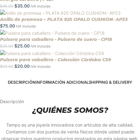
$
35.00
$
45.00
IVA Incluido
Anillo de promesa – PLATA 925 OPALO CUSHION- AP53
$
75.00
IVA Incluido
Pulsera para caballero - Pulsera de cuero - CP18
$
25.00
$
35.00
IVA Incluido
Pulsera para caballero - Colección Córdoba C59
$
20.00
$
25.00
IVA Incluido
DESCRIPCIÓN
INFORMACIÓN ADICIONAL
SHIPPING & DELIVERY
Descripción
¿QUIÉNES SOMOS?
Tempo es una joyería innovadora con artículos de alta calidad.
Contamos con dos puntos de venta físicos dónde usted puede
observar todos nuestros productos mostrados en esta página web.