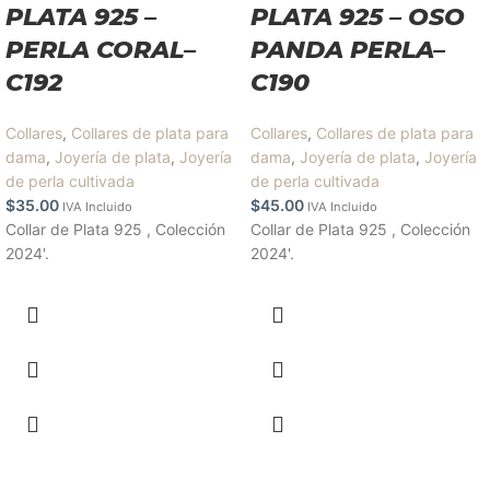
PLATA 925 –
PLATA 925 – OSO
PERLA CORAL–
PANDA PERLA–
C192
C190
Collares
,
Collares de plata para
Collares
,
Collares de plata para
dama
,
Joyería de plata
,
Joyería
dama
,
Joyería de plata
,
Joyería
de perla cultivada
de perla cultivada
$
35.00
$
45.00
IVA Incluido
IVA Incluido
Collar de Plata 925 , Colección
Collar de Plata 925 , Colección
2024'.
2024'.