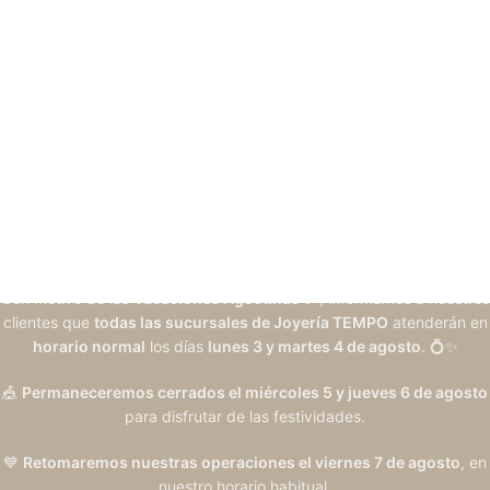
Con motivo de las
Vacaciones Agostinas
🎉, informamos a nuestros
clientes que
todas las sucursales de Joyería TEMPO
atenderán en
horario normal
los días
lunes 3 y martes 4 de agosto
. 💍✨
🎪
Permaneceremos cerrados el miércoles 5 y jueves 6 de agosto
para disfrutar de las festividades.
💙
Retomaremos nuestras operaciones el viernes 7 de agosto
, en
nuestro horario habitual.