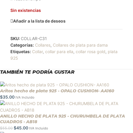
Sin existencias
Añadir a la lista de deseos
SKU:
COLLAR-C31
Categorías:
Collares
,
Collares de plata para dama
Etiquetas:
Collar
,
collar para ella
,
collar rosa gold
,
plata
925
TAMBIÉN TE PODRÍA GUSTAR
Aritos hecho de plata 925 - OPALO CUSHION- AA160
$
35.00
IVA Incluido
ANILLO HECHO DE PLATA 925 - CHURUMBELA DE PLATA
CUADROS - AB18
$
45.00
$
55.00
IVA Incluido