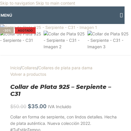
🎡
Horario especial por vacaciones agostinas
| 🛍️
3 y 4 de agosto:
Skip to navigation
Skip to main content
Horario normal | 🎪
miércoles 5 y jueves 6 de agosto:
Cerrado | ✨
MENÚ
Regresamos el viernes 7 de agosto
💙
Clic para ampliar
-30%
AGOTADO
Inicio
/
Collares
/
Collares de plata para dama
Volver a productos
Collar de Plata 925 – Serpiente –
C31
$
35.00
$
50.00
IVA Incluido
Collar en forma de serpiente, con lindos detalles. Hecha
de plata auténtica. Nueva colección 2022.
#TuEstiloTempo