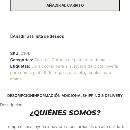
AÑADIR AL CARRITO
Solicitar más información
Añadir a la lista de deseos
SKU:
C166
Categorías:
Collares
,
Collares de plata para dama
Etiquetas:
Collar
,
collar para ella
,
joyería de plata
,
joyería
para dama
,
plata 925
,
regalos para ella
,
regalos para
mamá
DESCRIPCIÓN
INFORMACIÓN ADICIONAL
SHIPPING & DELIVERY
Descripción
¿QUIÉNES SOMOS?
Tempo es una joyería innovadora con artículos de alta calidad.