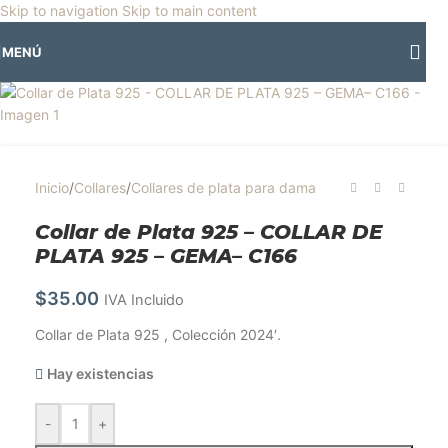
🎡
Horario especial por vacaciones agostinas
| 🛍️
3 y 4 de agosto:
Skip to navigation
Skip to main content
Horario normal | 🎪
miércoles 5 y jueves 6 de agosto:
Cerrado | ✨
MENÚ
Regresamos el viernes 7 de agosto
💙
Inicio
/
Collares
/
Collares de plata para dama
Collar de Plata 925 – COLLAR DE
PLATA 925 – GEMA– C166
$
35.00
IVA Incluido
Collar de Plata 925 , Colección 2024′.
Hay existencias
-
+