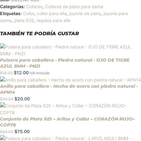
Categorías:
Collares
,
Collares de plata para dama
Etiquetas:
Collar
,
collar para ella
,
joyería de plata
,
joyería para
dama
,
plata 925
,
regalos para ella
TAMBIÉN TE PODRÍA GUSTAR
Pulsera para caballero - Piedra natural - OJO DE TIGRE
AZUL 8MM - PN21
$
12.00
$
15.00
IVA Incluido
Anillo para caballero - Hecho de acero con piedra natural -
APN14
$
20.00
$
30.00
Conjunto de Plata 925 – Aritos y Collar – CORAZÓN ROJO–
COP78
$
75.00
$
85.00