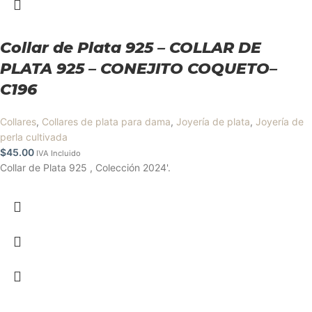
Collar de Plata 925 – COLLAR DE
PLATA 925 – CONEJITO COQUETO–
C196
Collares
,
Collares de plata para dama
,
Joyería de plata
,
Joyería de
perla cultivada
$
45.00
IVA Incluido
Collar de Plata 925 , Colección 2024'.