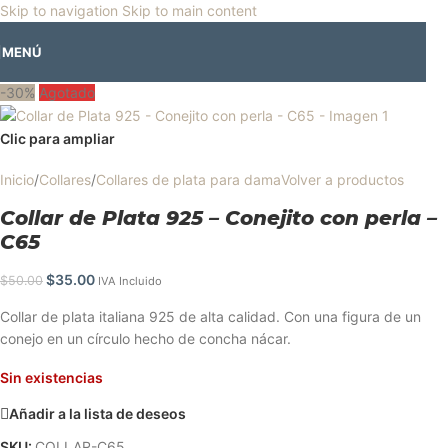
🎡
Horario especial por vacaciones agostinas
| 🛍️
3 y 4 de agosto:
Skip to navigation
Skip to main content
Horario normal | 🎪
miércoles 5 y jueves 6 de agosto:
Cerrado | ✨
MENÚ
Regresamos el viernes 7 de agosto
💙
-30%
Agotado
Clic para ampliar
Inicio
/
Collares
/
Collares de plata para dama
Volver a productos
Collar de Plata 925 – Conejito con perla –
C65
$
35.00
$
50.00
IVA Incluido
Collar de plata italiana 925 de alta calidad. Con una figura de un
conejo en un círculo hecho de concha nácar.
Sin existencias
Añadir a la lista de deseos
SKU:
COLLAR-C65