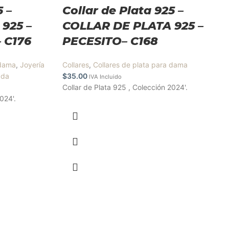
5 –
Collar de Plata 925 –
925 –
COLLAR DE PLATA 925 –
 C176
PECESITO– C168
 dama
,
Joyería
Collares
,
Collares de plata para dama
ada
$
35.00
IVA Incluido
Collar de Plata 925 , Colección 2024'.
024'.