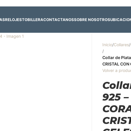
 y 4 de agosto:
Horario normal | 🎪
miércoles 5 y jueves 6 de agost
RAS
RELOJES
TOBILLERA
CONTACTANOS
SOBRE NOSOTROS
UBICACIO
Inicio
/
Collares
/
/
Collar de Pla
CRISTAL CON 
Volver a produ
Colla
925 –
COR
CRIS