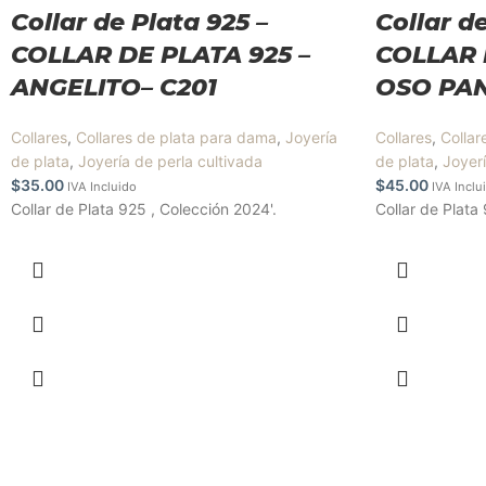
Collar de Plata 925 –
Collar de
COLLAR DE PLATA 925 –
COLLAR 
ANGELITO– C201
OSO PAN
Collares
,
Collares de plata para dama
,
Joyería
Collares
,
Collar
de plata
,
Joyería de perla cultivada
de plata
,
Joyerí
$
35.00
$
45.00
IVA Incluido
IVA Inclu
Collar de Plata 925 , Colección 2024'.
Collar de Plata