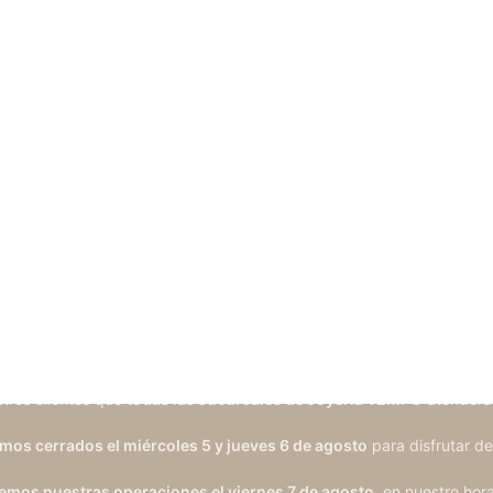
tros clientes que
todas las sucursales de Joyería TEMPO
atenderá
os cerrados el miércoles 5 y jueves 6 de agosto
para disfrutar de
mos nuestras operaciones el viernes 7 de agosto
, en nuestro hora