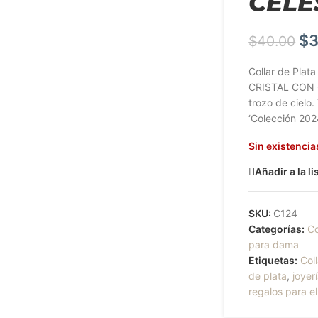
CELE
$
3
$
40.00
Collar de Pla
CRISTAL CON C
trozo de cielo.
‘Colección 202
Sin existencia
Añadir a la l
SKU:
C124
Categorías:
Co
para dama
Etiquetas:
Coll
de plata
,
joyer
regalos para el