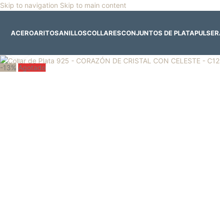
Skip to navigation
Skip to main content
🎡
Horario especial por vacaciones agostinas
| 🛍️
3
ACERO
ARITOS
ANILLOS
COLLARES
CONJUNTOS DE PLATA
PULSE
Clic para ampliar
-13%
Agotado