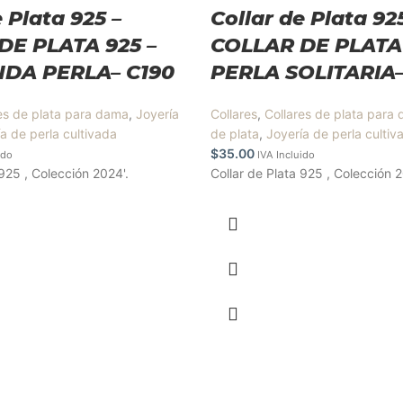
 Plata 925 –
Collar de Plata 92
DE PLATA 925 –
COLLAR DE PLATA 
DA PERLA– C190
PERLA SOLITARIA–
es de plata para dama
,
Joyería
Collares
,
Collares de plata para
a de perla cultivada
de plata
,
Joyería de perla cultiv
$
35.00
ido
IVA Incluido
 925 , Colección 2024'.
Collar de Plata 925 , Colección 2