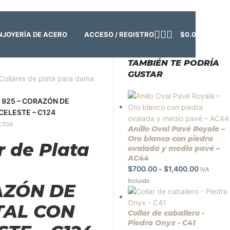
o:
Cerrado | ✨
Regresamos el viernes 7 de agosto
💙
ACCESO / REGISTRO
$
0.00
N
JOYERÍA DE ACERO
TAMBIÉN TE PODRÍA
GUSTAR
Collares de plata para dama
ta 925 – CORAZÓN DE
CELESTE – C124
ctos
Anillo Oval Pavé Royale –
Oro blanco con piedra
r de Plata
ovalada y medio pavé –
AC44
$
700.00
-
$
1,400.00
IVA
Incluido
AZÓN DE
TAL CON
Collar de caballero -
Piedra Onyx - C41