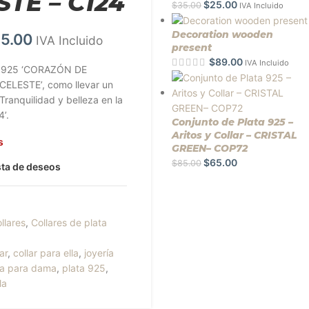
STE – C124
$
25.00
$
35.00
IVA Incluido
Decoration wooden
5.00
IVA Incluido
present
$
89.00
IVA Incluido
ta 925 ‘CORAZÓN DE
ELESTE’, como llevar un
 Tranquilidad y belleza en la
4’.
Conjunto de Plata 925 –
Aritos y Collar – CRISTAL
s
GREEN– COP72
$
65.00
$
85.00
ista de deseos
llares
,
Collares de plata
ar
,
collar para ella
,
joyería
ía para dama
,
plata 925
,
la