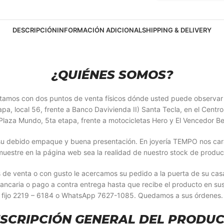
DESCRIPCIÓN
INFORMACIÓN ADICIONAL
SHIPPING & DELIVERY
¿QUIÉNES SOMOS?
Contamos con dos puntos de venta físicos dónde usted puede observa
, local 56, frente a Banco Davivienda II) Santa Tecla, en el Centro 
laza Mundo, 5ta etapa, frente a motocicletas Hero y El Vencedor Be
u debido empaque y buena presentación. En joyería TEMPO nos caract
muestre en la página web sea la realidad de nuestro stock de produc
s de venta o con gusto le acercamos su pedido a la puerta de su ca
bancaria o pago a contra entrega hasta que recibe el producto en su
fijo 2219 – 6184 o WhatsApp 7627-1085. Quedamos a sus órdenes.
SCRIPCIÓN GENERAL DEL PRODU