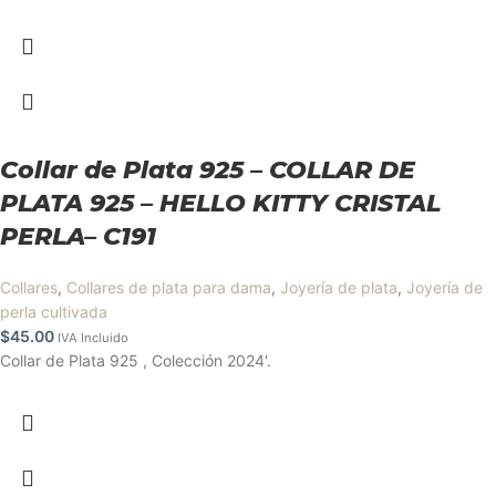
Collar de Plata 925 – COLLAR DE
PLATA 925 – HELLO KITTY CRISTAL
PERLA– C191
Collares
,
Collares de plata para dama
,
Joyería de plata
,
Joyería de
perla cultivada
$
45.00
IVA Incluido
Collar de Plata 925 , Colección 2024'.