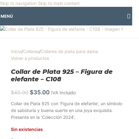
🎡
Horario especial por vacaciones agostinas
| 🛍️
3 y 4 de agosto:
Skip to navigation
Skip to main content
Horario normal | 🎪
miércoles 5 y jueves 6 de agosto:
Cerrado | ✨
-13%
Agotado
MENÚ
Regresamos el viernes 7 de agosto
💙
Inicio
/
Collares
/
Collares de plata para dama
Volver a productos
Collar de Plata 925 – Figura de
elefante – C108
$
35.00
$
40.00
IVA Incluido
Collar de Plata 925 con ‘Figura de elefante’, un símbolo
de sabiduría y buena suerte en una joya exquisita.
Presente en la ‘Colección 2024’.
Sin existencias