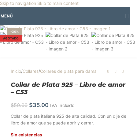
🎡
Horario especial por vacaciones agostinas
| 🛍️
3 y 4 de agosto:
Skip to navigation
Skip to main content
Horario normal | 🎪
miércoles 5 y jueves 6 de agosto:
Cerrado | ✨
MENÚ
Regresamos el viernes 7 de agosto
💙
Clic para ampliar
-30%
AGOTADO
Inicio
/
Collares
/
Collares de plata para dama
Collar de Plata 925 – Libro de amor
– C53
$
35.00
$
50.00
IVA Incluido
Collar de plata italiana 925 de alta calidad. Con un dije de
libro de amor que se puede abrir y cerrar.
Sin existencias