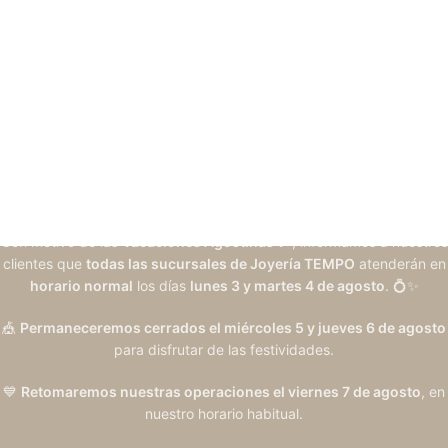
Con motivo de las
Vacaciones Agostinas
🎉, informamos a nuestros
clientes que
todas las sucursales de Joyería TEMPO
atenderán en
horario normal
los días
lunes 3 y martes 4 de agosto
. 💍✨
🎪
Permaneceremos cerrados el miércoles 5 y jueves 6 de agosto
para disfrutar de las festividades.
💙
Retomaremos nuestras operaciones el viernes 7 de agosto
, en
nuestro horario habitual.