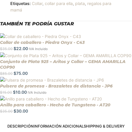
Etiquetas:
Collar
,
collar para ella
,
plata
,
regalos para
mamá
TAMBIÉN TE PODRÍA GUSTAR
Collar de caballero - Piedra Onyx - C43
$
22.00
$
35.00
IVA Incluido
Conjunto de Plata 925 – Aritos y Collar – GEMA AMARILLA
COP90
$
75.00
$
85.00
Pulsera de promesa - Brazaletes de distancia - JP6
$
10.00
$
15.00
IVA Incluido
Anillo para caballero - Hecho de Tungsteno - AT20
$
30.00
$
35.00
DESCRIPCIÓN
INFORMACIÓN ADICIONAL
SHIPPING & DELIVERY