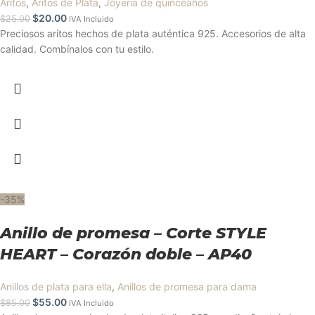
Aritos
,
Aritos de Plata
,
Joyería de quinceaños
$
20.00
$
25.00
IVA Incluido
Preciosos aritos hechos de plata auténtica 925. Accesorios de alta
calidad. Combínalos con tu estilo.
-35%
Anillo de promesa – Corte STYLE
HEART – Corazón doble – AP40
Anillos de plata para ella
,
Anillos de promesa para dama
$
55.00
$
85.00
IVA Incluido