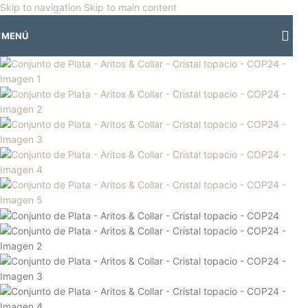
🎡
Horario especial por vacaciones agostinas
| 🛍️
3 y 4 de agosto:
Skip to navigation
Skip to main content
Horario normal | 🎪
miércoles 5 y jueves 6 de agosto:
Cerrado | ✨
-13%
Agotado
MENÚ
Regresamos el viernes 7 de agosto
💙