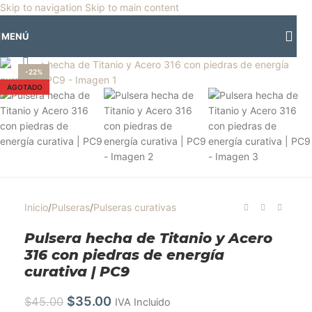
🎡
Horario especial por vacaciones agostinas
| 🛍️
3 y 4 de agosto:
Skip to navigation
Skip to main content
Horario normal | 🎪
miércoles 5 y jueves 6 de agosto:
Cerrado | ✨
MENÚ
Regresamos el viernes 7 de agosto
💙
Clic para ampliar
-22%
AGOTADO
Inicio
/
Pulseras
/
Pulseras curativas
Pulsera hecha de Titanio y Acero
316 con piedras de energía
curativa | PC9
$
35.00
$
45.00
IVA Incluido