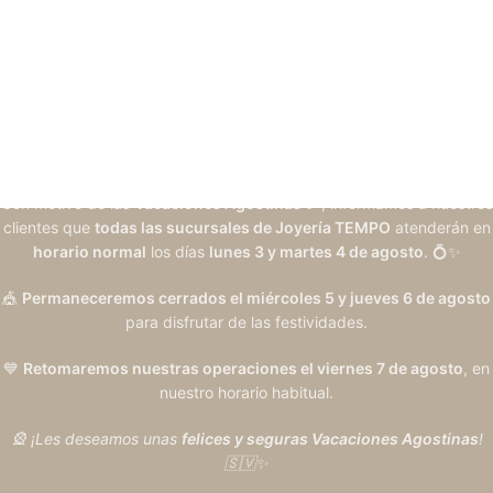
Con motivo de las
Vacaciones Agostinas
🎉, informamos a nuestros
clientes que
todas las sucursales de Joyería TEMPO
atenderán en
horario normal
los días
lunes 3 y martes 4 de agosto
. 💍✨
🎪
Permaneceremos cerrados el miércoles 5 y jueves 6 de agosto
para disfrutar de las festividades.
💙
Retomaremos nuestras operaciones el viernes 7 de agosto
, en
nuestro horario habitual.
🎡 ¡Les deseamos unas
felices y seguras Vacaciones Agostinas
!
🇸🇻✨