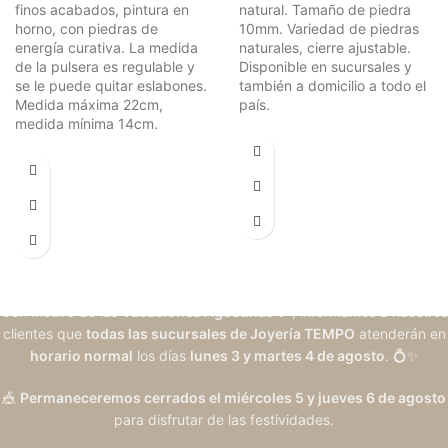
finos acabados, pintura en
natural. Tamaño de piedra
horno, con piedras de
10mm. Variedad de piedras
energía curativa. La medida
naturales, cierre ajustable.
de la pulsera es regulable y
Disponible en sucursales y
se le puede quitar eslabones.
también a domicilio a todo el
Medida máxima 22cm,
país.
medida mínima 14cm.
Con motivo de las
Vacaciones Agostinas
🎉, informamos a nuestros
clientes que
todas las sucursales de Joyería TEMPO
atenderán en
horario normal
los días
lunes 3 y martes 4 de agosto
. 💍✨
🎪
Permaneceremos cerrados el miércoles 5 y jueves 6 de agosto
para disfrutar de las festividades.