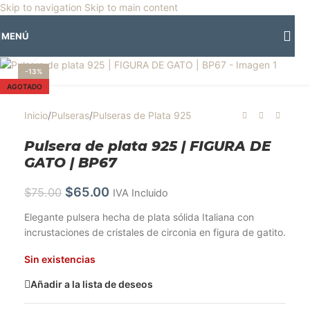
🎡
Horario especial por vacaciones agostinas
| 🛍️
3 y 4 de agosto:
Skip to navigation
Skip to main content
Horario normal | 🎪
miércoles 5 y jueves 6 de agosto:
Cerrado | ✨
MENÚ
Regresamos el viernes 7 de agosto
💙
Clic para ampliar
-13%
AGOTADO
Inicio
/
Pulseras
/
Pulseras de Plata 925
Pulsera de plata 925 | FIGURA DE
GATO | BP67
$
65.00
$
75.00
IVA Incluido
Elegante pulsera hecha de plata sólida Italiana con
incrustaciones de cristales de circonia en figura de gatito.
Sin existencias
Añadir a la lista de deseos