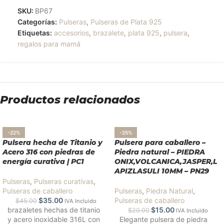
SKU:
BP67
Categorías:
Pulseras
,
Pulseras de Plata 925
Etiquetas:
accesorios
,
brazalete
,
plata 925
,
pulsera
,
regalos para mamá
Productos relacionados
-22%
-25%
Pulsera hecha de Titanio y
Pulsera para caballero –
Acero 316 con piedras de
Piedra natural – PIEDRA
energía curativa | PC1
ONIX,VOLCANICA,JASPER,L
APIZLASULI 10MM – PN29
Pulseras
,
Pulseras curativas
,
Pulseras de caballero
Pulseras
,
Piedra Natural
,
$
35.00
Pulseras de caballero
$
45.00
IVA Incluido
brazaletes hechas de titanio
$
15.00
$
20.00
IVA Incluido
y acero inoxidable 316L con
Elegante pulsera de piedra